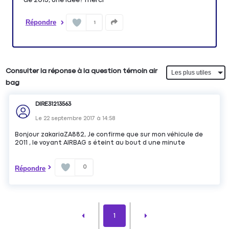
Répondre
1
Consulter la réponse à la question témoin air
bag
DIRE31213563
Le
22 septembre 2017
à
14:58
Bonjour zakariaZA882, Je confirme que sur mon véhicule de
2011 , le voyant AIRBAG s éteint au bout d une minute
0
Répondre
1