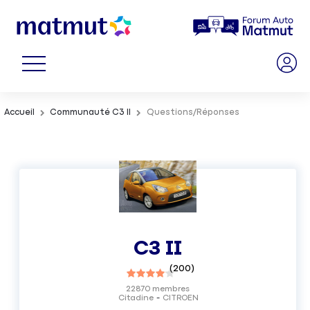
Accueil
Communauté C3 II
Questions/Réponses
C3 II
(
200
)
22870
membres
Citadine
CITROEN