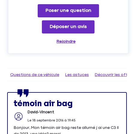
Poser une question
Déposer un avis
Rejoindre
Questions de ce véhicule
Les astuces
Découvrir les offr
témoin air bag
David-Vincent
Le
18 septembre 2016
à
19:45
Bonjour, Mon témoin air bag reste allumé j ai une C3 II
de 2013, une idée? merci