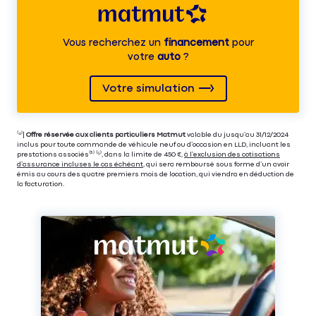
Vous recherchez un
financement
pour
votre
auto
?
Votre simulation
⁽⁴⁾|
Offre réservée aux clients particuliers Matmut
valable du jusqu’au 31/12/2024
inclus pour toute commande de véhicule neuf ou d’occasion en LLD, incluant les
prestations associés⁽³⁾ ⁽⁵⁾, dans la limite de 450 €,
à l’exclusion des cotisations
d’assurance incluses le cas échéant
, qui sera remboursé sous forme d’un avoir
émis au cours des quatre premiers mois de location, qui viendra en déduction de
la facturation.