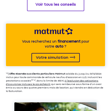
Voir tous les conseils
Vous recherchez un
financement
pour
votre
auto
?
Votre simulation
⁽⁴⁾|
Offre réservée aux clients particuliers Matmut
valable du jusqu’au 31/12/2024
inclus pour toute commande de véhicule neuf ou d’occasion en LLD, incluant les
prestations associés⁽³⁾ ⁽⁵⁾, dans la limite de 450 €,
à l’exclusion des cotisations
d’assurance incluses le cas échéant
, qui sera remboursé sous forme d’un avoir
émis au cours des quatre premiers mois de location, qui viendra en déduction de
la facturation.