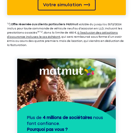
Votre simulation
⁽⁴⁾|
Offre réservée aux clients particuliers Matmut
valable du jusqu’au 31/12/2024
inclus pour toute commande de véhicule neuf ou d’occasion en LLD, incluant les
prestations associés⁽³⁾ ⁽⁵⁾, dans la limite de 450 €,
à l’exclusion des cotisations
d’assurance incluses le cas échéant
, qui sera remboursé sous forme d’un avoir
émis au cours des quatre premiers mois de location, qui viendra en déduction de
la facturation.
Plus de
4 millions de sociétaires
nous
font confiance.
Pourquoi pas vous ?