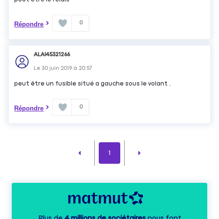
0
Répondre
ALAI45321266
Le
30 juin 2019
à
20:57
peut être un fusible situé a gauche sous le volant .
0
Répondre
1
Plus de
4 millions de sociétaires
nous font