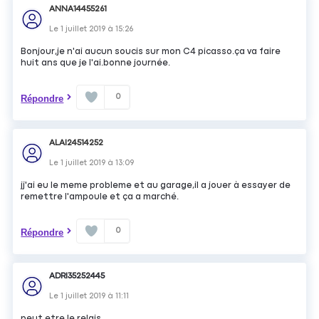
ANNA14455261
Le
1 juillet 2019
à
15:26
Bonjour,je n'ai aucun soucis sur mon C4 picasso.ça va faire
huit ans que je l'ai.bonne journée.
0
Répondre
ALAI24514252
Le
1 juillet 2019
à
13:09
jj'ai eu le meme probleme et au garage,il a jouer à essayer de
remettre l'ampoule et ça a marché.
0
Répondre
ADRI35252445
Le
1 juillet 2019
à
11:11
peut etre le relais