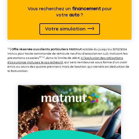
Vous recherchez un
financement
pour
votre
auto
?
Votre simulation
⁽⁴⁾|
Offre réservée aux clients particuliers Matmut
valable du jusqu’au 31/12/2024
inclus pour toute commande de véhicule neuf ou d’occasion en LLD, incluant les
prestations associés⁽³⁾ ⁽⁵⁾, dans la limite de 450 €,
à l’exclusion des cotisations
d’assurance incluses le cas échéant
, qui sera remboursé sous forme d’un avoir
émis au cours des quatre premiers mois de location, qui viendra en déduction de
la facturation.