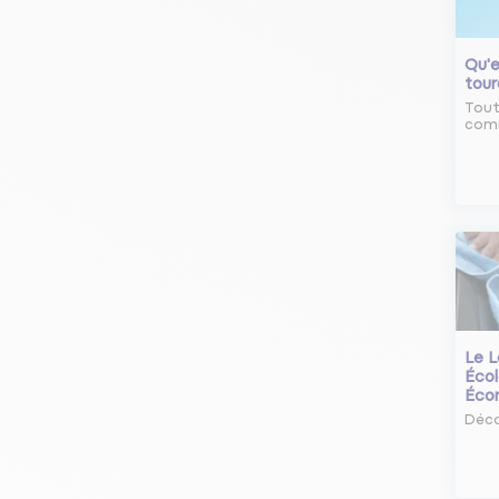
Qu'e
tour
Tout
comm
Le L
Écol
Éco
Déco