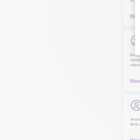
ainsi
Répo
Bonjo
tempo
répo
Répo
Je po
dire 