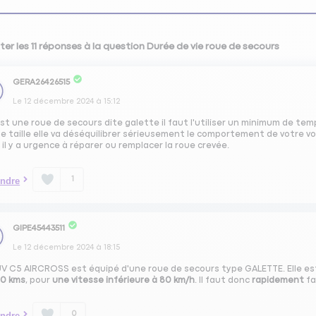
ter les 11 réponses à la question Durée de vie roue de secours
GERA26426515
Le
12 décembre 2024
à
15:12
est une roue de secours dite galette il faut l'utiliser un minimum de tem
e taille elle va déséquilibrer sérieusement le comportement de votre vo
il y a urgence à réparer ou remplacer la roue crevée.
1
ndre
GIPE45443511
Le
12 décembre 2024
à
18:15
UV C5 AIRCROSS est équipé d'une roue de secours type GALETTE. Elle est
00 kms
, pour
une vitesse inférieure à 80 km/h
. Il faut donc
rapidement
fa
0
ndre