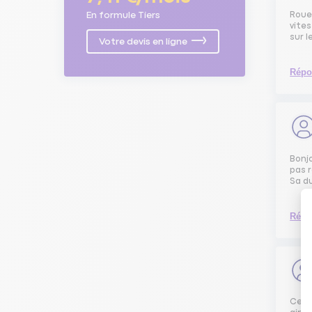
En formule Tiers
Roue
vite
sur l
Votre devis en ligne
Répo
Bonjo
pas 
Sa du
Répo
Cette