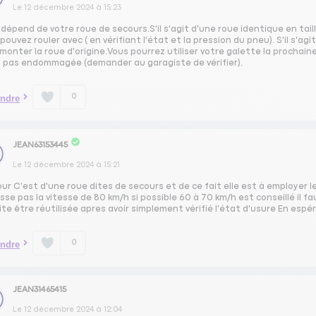
Le
12 décembre 2024
à
15:23
dépend de votre roue de secours.S'il s'agit d'une roue identique en taill
pouvez rouler avec ( en vérifiant l'état et la pression du pneu). S'il s'agi
monter la roue d'origine.Vous pourrez utiliser votre galette la prochaine
t pas endommagée (demander au garagiste de vérifier).
0
ndre
JEAN63153445
Le
12 décembre 2024
à
15:21
ur C'est d'une roue dites de secours et de ce fait elle est à employer 
se pas la vitesse de 80 km/h si possible 60 à 70 km/h est conseillé il f
te être réutilisée apres avoir simplement vérifié l'état d'usure En esp
0
ndre
JEAN31465415
Le
12 décembre 2024
à
12:04