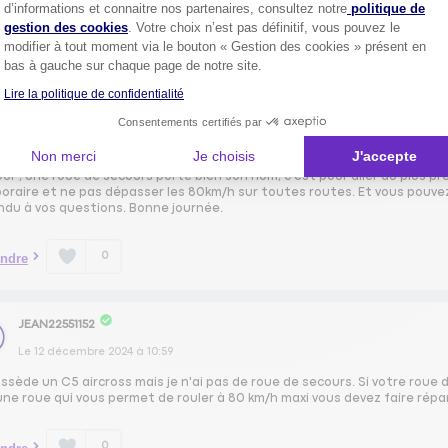
Axeptio consent
 très longtemps.
d’informations et connaitre nos partenaires, consultez notre
politique de
gestion des cookies
. Votre choix n’est pas définitif, vous pouvez le
modifier à tout moment via le bouton « Gestion des cookies » présent en
0
ndre
bas à gauche sur chaque page de notre site.
Lire la politique de confidentialité
PATS55426366
Consentements certifiés par
Le
12 décembre 2024
à
11:18
Non merci
Je choisis
J'accepte
ur , une roue de secours porte bien son nom, c'est pour aller au plus p
raire et ne pas dépasser les 80km/h sur toutes routes. Et vous pouvez la
ndu à vos questions. Bonne journée.
0
ndre
JEAN22551152
Le
12 décembre 2024
à
10:59
ssède un C5 aircross mais je n'ai pas de roue de secours. Si votre roue 
une roue qui vous permet de rouler à 80 km/h maxi vous devez faire répar
0