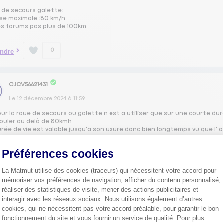
 de secours galette:
sse maximale :80 km/h
es forums pas plus de 100km.
0
ndre
CJCV56621431
Le
12 décembre 2024
à
11:59
ur la roue de secours ou galette n est a utiliser que sur une courte du
rouler au delà de 80kmh
rée de vie est valable jusqu'à son usure donc bien longtemps vu que l' 
Préférences cookies
0
ndre
La Matmut utilise des cookies (traceurs) qui nécessitent votre accord pour
mémoriser vos préférences de navigation, afficher du contenu personnalisé,
DANI64534232
réaliser des statistiques de visite, mener des actions publicitaires et
interagir avec les réseaux sociaux. Nous utilisons également d’autres
Le
12 décembre 2024
à
11:42
cookies, qui ne nécessitent pas votre accord préalable, pour garantir le bon
 roue est à utiliser que pour dépanner, donc, le moins possible, et à fai
fonctionnement du site et vous fournir un service de qualité. Pour plus