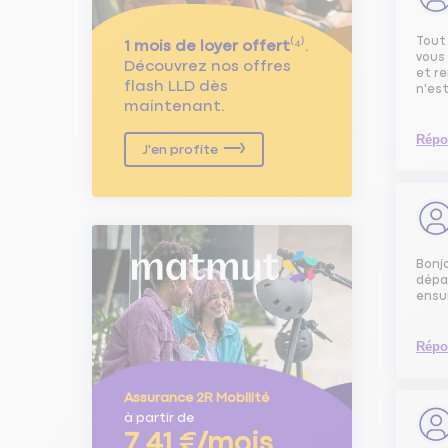
Tout 
1 mois de loyer offert
⁽⁴⁾.
vous 
Découvrez nos offres
et re
flash LLD dès
n'es
maintenant.
Répo
J'en profite
Bonjo
dépas
ensui
Répo
Assurance 2R Mobilité
à partir de
7,41 €/mois