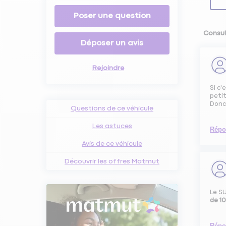
Poser une question
Consul
Déposer un avis
Rejoindre
Si c'
petit
Donc 
Questions de ce véhicule
Les astuces
Répo
Avis de ce véhicule
Découvrir les offres Matmut
Le S
de 1
Répo