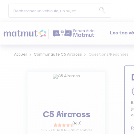
Les top vé
Accueil
Communauté C5 Aircross
Questions/Réponses
B
j
C5 Aircross
o
(
180
)
R
Suv
CITROEN
-
5911
membres