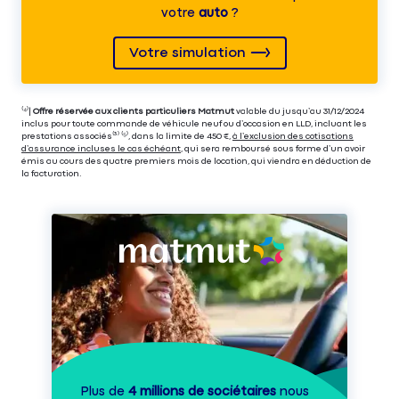
votre
auto
?
Votre simulation
⁽⁴⁾|
Offre réservée aux clients particuliers Matmut
valable du jusqu’au 31/12/2024
inclus pour toute commande de véhicule neuf ou d’occasion en LLD, incluant les
prestations associés⁽³⁾ ⁽⁵⁾, dans la limite de 450 €,
à l’exclusion des cotisations
d’assurance incluses le cas échéant
, qui sera remboursé sous forme d’un avoir
émis au cours des quatre premiers mois de location, qui viendra en déduction de
la facturation.
Plus de
4 millions de sociétaires
nous