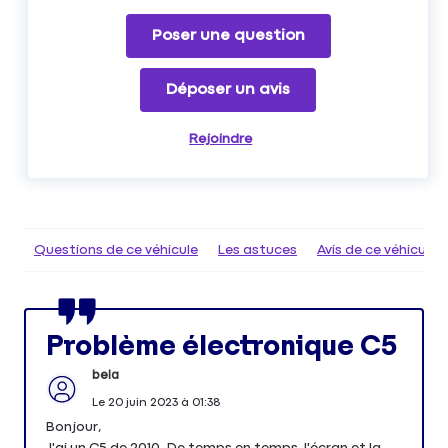
Poser une question
Déposer un avis
Rejoindre
Questions de ce véhicule
Les astuces
Avis de ce véhicule
Problème électronique C5
bela
Le
20 juin 2023
à
01:38
Bonjour,
J'ai un C5 de 2010. De temps en temps, l'écran et la