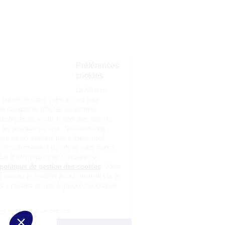
Préférences
cookies
La Matmut
utilise des cookies (traceurs) qui nécessitent votre accord pour
mémoriser vos préférences de navigation, afficher du contenu
personnalisé, réaliser des statistiques de visite, mener des actions
publicitaires et interagir avec les réseaux sociaux. Nous utilisons
également d’autres cookies, qui ne nécessitent pas votre accord
préalable, pour garantir le bon fonctionnement du site et vous fournir
un service de qualité. Pour plus d’informations et connaitre nos
partenaires, consultez notre
politique de gestion des cookies
. Votre
choix n’est pas définitif, vous pouvez le modifier à tout moment via le
bouton « Gestion des cookies » présent en bas à gauche sur chaque
page de notre site.
Consentements certifiés par