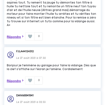
aspires tout. Tu rement ta jauge tu démontes ton filtre à
huile tu nettoie tout et tu remonte un filtre neuf ton tuyau
d'air et de l'huile neuve (4litres grand max).démarrage du
moteur pour faire monter l'huile tu arrêtes et tu vérifies ton
niveau et si ton filtre est bien étanche. Pour la remise a zéro
tu trouve sur internet un tuto comme pour la vidange aussi.
A+
0
Répondre
FJLA44124312
Le
27 août 2021
à
07:30
Bonjour je l'emmène au garage pour faire la vidange. Dès que
la clef s'affiche sur l'écran je l'amène. Cordialement
0
Répondre
DANI65541541
Le
27 août 2021
à
02:33