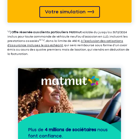
Votre simulation
⁽⁴⁾|
Offre réservée aux clients particuliers Matmut
valable du jusqu’au 31/12/2024
inclus pour toute commande de véhicule neuf ou d’occasion en LLD, incluant les
prestations associés⁽³⁾ ⁽⁵⁾, dans la limite de 450 €,
à l’exclusion des cotisations
d’assurance incluses le cas échéant
, qui sera remboursé sous forme d’un avoir
émis au cours des quatre premiers mois de location, qui viendra en déduction de
la facturation.
Plus de
4 millions de sociétaires
nous
font confiance.