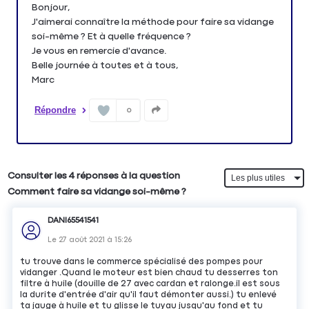
Bonjour,
J'aimerai connaître la méthode pour faire sa vidange
soi-même ? Et à quelle fréquence ?
Je vous en remercie d'avance.
Belle journée à toutes et à tous,
Marc
Répondre
0
Consulter les 4 réponses à la question
Comment faire sa vidange soi-même ?
DANI65541541
Le
27 août 2021
à
15:26
tu trouve dans le commerce spécialisé des pompes pour
vidanger .Quand le moteur est bien chaud tu desserres ton
filtre à huile (douille de 27 avec cardan et ralonge.il est sous
la durite d'entrée d'air qu'il faut démonter aussi.) tu enlevé
ta jauge à huile et tu glisse le tuyau jusqu'au fond et tu