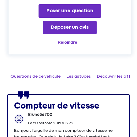
Poser une question
Déposer un avis
Rejoindre
Questions de ce véhicule
Les astuces
Découvrir les offr
Compteur de vitesse
Bruno56700
Le
20 octobre 2019
à
12:32
Bonjour, l'aiguille de mon compteur de vitesse ne
bouge plus. Que dois-je faire ? C'est embêtant.