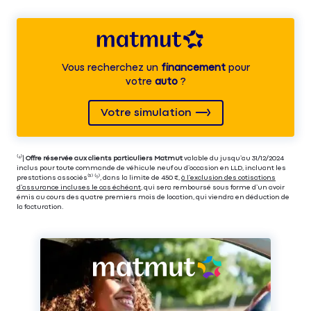
Vous recherchez un
financement
pour
votre
auto
?
Votre simulation
⁽⁴⁾|
Offre réservée aux clients particuliers Matmut
valable du jusqu’au 31/12/2024
inclus pour toute commande de véhicule neuf ou d’occasion en LLD, incluant les
prestations associés⁽³⁾ ⁽⁵⁾, dans la limite de 450 €,
à l’exclusion des cotisations
d’assurance incluses le cas échéant
, qui sera remboursé sous forme d’un avoir
émis au cours des quatre premiers mois de location, qui viendra en déduction de
la facturation.