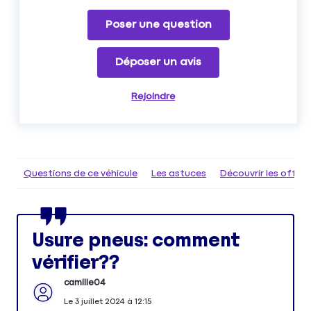
Poser une question
Déposer un avis
Rejoindre
Questions de ce véhicule
Les astuces
Découvrir les offr
Usure pneus: comment
vérifier??
camille04
Le
3 juillet 2024
à
12:15