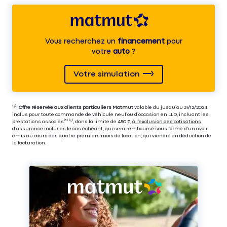
Vous recherchez un
financement
pour
votre
auto
?
Votre simulation
⁽⁴⁾|
Offre réservée aux clients particuliers Matmut
valable du jusqu’au 31/12/2024
inclus pour toute commande de véhicule neuf ou d’occasion en LLD, incluant les
prestations associés⁽³⁾ ⁽⁵⁾, dans la limite de 450 €,
à l’exclusion des cotisations
d’assurance incluses le cas échéant
, qui sera remboursé sous forme d’un avoir
émis au cours des quatre premiers mois de location, qui viendra en déduction de
la facturation.