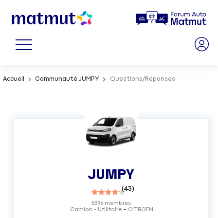
Accueil
Communauté JUMPY
Questions/Réponses
JUMPY
(
43
)
5396
membres
Camion - Utilitaire
CITROEN