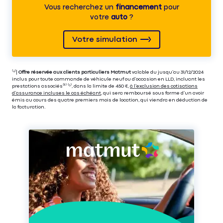
Vous recherchez un
financement
pour
votre
auto
?
Votre simulation
⁽⁴⁾|
Offre réservée aux clients particuliers Matmut
valable du jusqu’au 31/12/2024
inclus pour toute commande de véhicule neuf ou d’occasion en LLD, incluant les
prestations associés⁽³⁾ ⁽⁵⁾, dans la limite de 450 €,
à l’exclusion des cotisations
d’assurance incluses le cas échéant
, qui sera remboursé sous forme d’un avoir
émis au cours des quatre premiers mois de location, qui viendra en déduction de
la facturation.