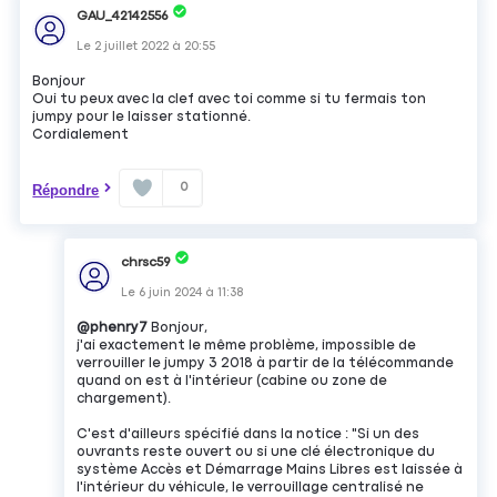
GAU_42142556
Le
2 juillet 2022
à
20:55
Bonjour
Oui tu peux avec la clef avec toi comme si tu fermais ton
jumpy pour le laisser stationné.
Cordialement
0
Répondre
chrsc59
Le
6 juin 2024
à
11:38
@phenry7
Bonjour,
j'ai exactement le même problème, impossible de
verrouiller le jumpy 3 2018 à partir de la télécommande
quand on est à l'intérieur (cabine ou zone de
chargement).
C'est d'ailleurs spécifié dans la notice : "Si un des
ouvrants reste ouvert ou si une clé électronique du
système Accès et Démarrage Mains Libres est laissée à
l'intérieur du véhicule, le verrouillage centralisé ne