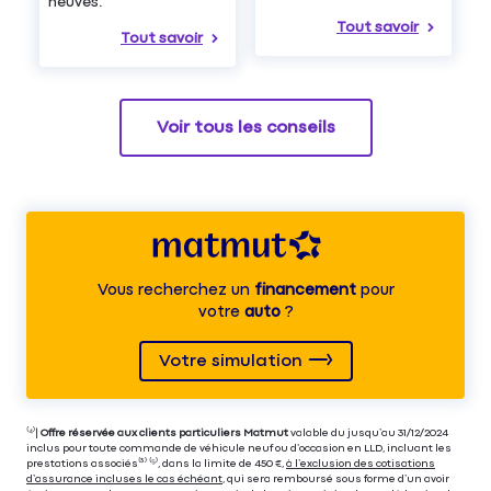
neuves.
Tout savoir
Tout savoir
Voir tous les conseils
Vous recherchez un
financement
pour
votre
auto
?
Votre simulation
⁽⁴⁾|
Offre réservée aux clients particuliers Matmut
valable du jusqu’au 31/12/2024
inclus pour toute commande de véhicule neuf ou d’occasion en LLD, incluant les
prestations associés⁽³⁾ ⁽⁵⁾, dans la limite de 450 €,
à l’exclusion des cotisations
d’assurance incluses le cas échéant
, qui sera remboursé sous forme d’un avoir