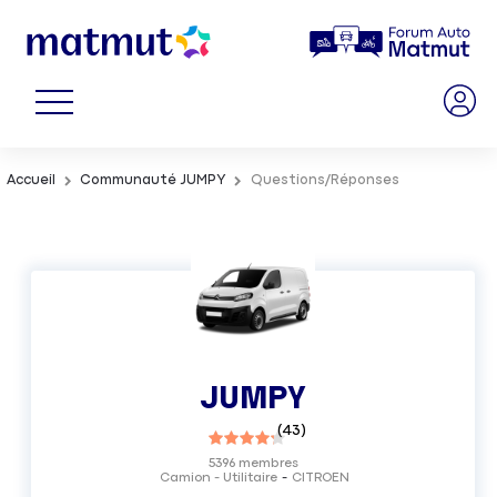
Accueil
Communauté JUMPY
Questions/Réponses
JUMPY
(
43
)
5396
membres
Camion - Utilitaire
CITROEN