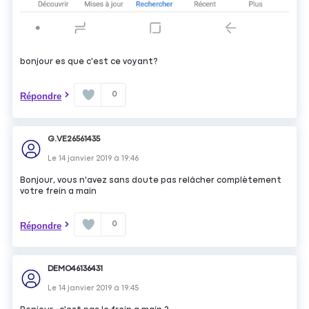
bonjour es que c'est ce voyant?
0
Répondre
G.VE26561435
Le
14 janvier 2019
à
19:46
Bonjour, vous n'avez sans doute pas relâcher complètement
votre frein a main
0
Répondre
DEMO46136431
Le
14 janvier 2019
à
19:45