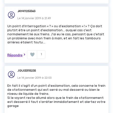
JAY411253363
Le
14 janvier 2019
à
21:49
Un point d'interrogation « ? » ou d'exclamation « ! » ? Ça doit
plutôt être un point d'exclamation... auquel cas c'est
normalement lié aux freins. J'ai eu le cas, pensant que c'etait
un problème avec mon frein à main, et en fait les tambours
arrières étaient foutu...
1
Répondre
JGUI33115235
Le
14 janvier 2019
à
22:03
En fait il s'agit d'un point d'exclamation, cela concerne le frein
de stationnement qui est serré ou mal desserré ou bien le
niveau de liquide de freins.
Si le voyant reste allumé alors que le frein de stationnement
est desserré il faut s'arrêter immédiatement et alertez votre
garage