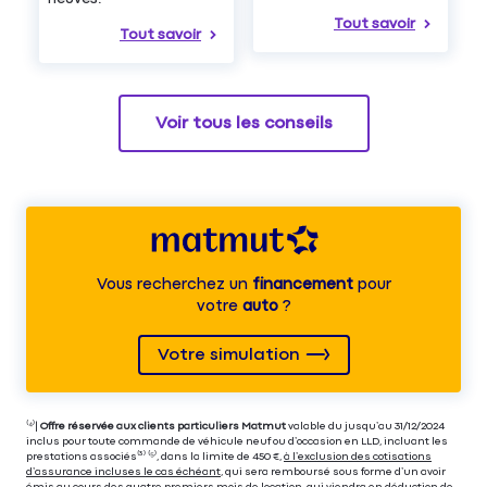
Tout savoir
Tout savoir
Voir tous les conseils
Vous recherchez un
financement
pour
votre
auto
?
Votre simulation
⁽⁴⁾|
Offre réservée aux clients particuliers Matmut
valable du jusqu’au 31/12/2024
inclus pour toute commande de véhicule neuf ou d’occasion en LLD, incluant les
prestations associés⁽³⁾ ⁽⁵⁾, dans la limite de 450 €,
à l’exclusion des cotisations
d’assurance incluses le cas échéant
, qui sera remboursé sous forme d’un avoir