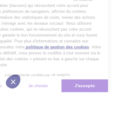
utilise des cookies (traceurs) qui nécessitent votre accord pour
mémoriser vos préférences de navigation, afficher du contenu
personnalisé, réaliser des statistiques de visite, mener des actions
publicitaires et interagir avec les réseaux sociaux. Nous utilisons
également d’autres cookies, qui ne nécessitent pas votre accord
préalable, pour garantir le bon fonctionnement du site et vous fournir
un service de qualité. Pour plus d’informations et connaitre nos
partenaires, consultez notre
politique de gestion des cookies
. Votre
choix n’est pas définitif, vous pouvez le modifier à tout moment via le
bouton « Gestion des cookies » présent en bas à gauche sur chaque
page de notre site.
Consentements certifiés par
Non merci
Je choisis
J'accepte
Plateforme de Gestion du Consentement : Personnalisez vos Options
Axeptio consent
Notre plateforme vous permet d'adapter et de gérer vos paramètres de 