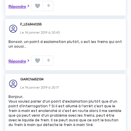
0
Répondre
F_LE63461255
Le
14 janvier 2019
à
20:43
Bonsoir, un point d exclamation plutôt, c est les freins qui ont
un souci...
0
Répondre
GARC16652134
Le
14 janvier 2019
à
20:17
Bonjour,
Vous voulez parler d'un point d'exclamation plutôt que d'un
point d'interrogation ? Si il est allumé à l'arrêt c'est que le
frein à main est enclenché si c'est en route alors il me semble
que ça peut venir d'un problème avec les freins, peut être
avec le liquide de frein. Il se peut aussi que ce soit le bouton
du frein à main qui détecte le frein à main tiré.