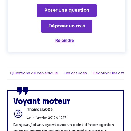
Poser une question
Déposer un avis
Rejoindre
Questions de ce véhicule
Les astuces
Découvrir les offr
Voyant moteur
Thomas13006
Le
14 janvier 2019
à
19:17
Bonjour, j'ai un voyant avec un point d'interrogation
dans un cercle rouge qui s'est allumé aujourd'hui.