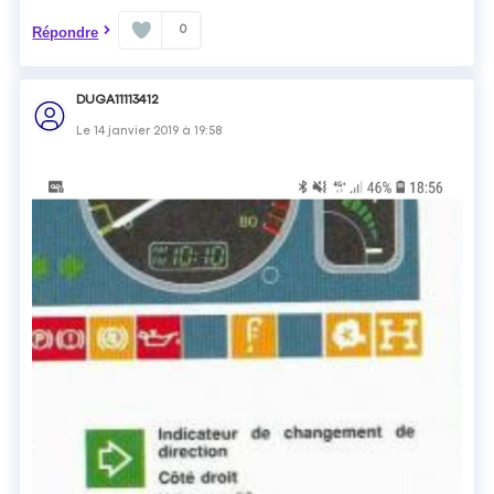
0
Répondre
DUGA11113412
Le
14 janvier 2019
à
19:58