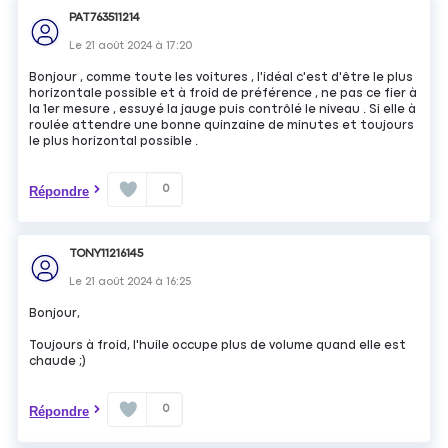
PAT763511214
Le
21 août 2024
à
17:20
Bonjour , comme toute les voitures , l'idéal c'est d'être le plus
horizontale possible et à froid de préférence , ne pas ce fier à
la 1er mesure , essuyé la jauge puis contrôlé le niveau . Si elle à
roulée attendre une bonne quinzaine de minutes et toujours
le plus horizontal possible .
0
Répondre
TONY11216145
Le
21 août 2024
à
16:25
Bonjour,
Toujours à froid, l'huile occupe plus de volume quand elle est
chaude ;)
0
Répondre