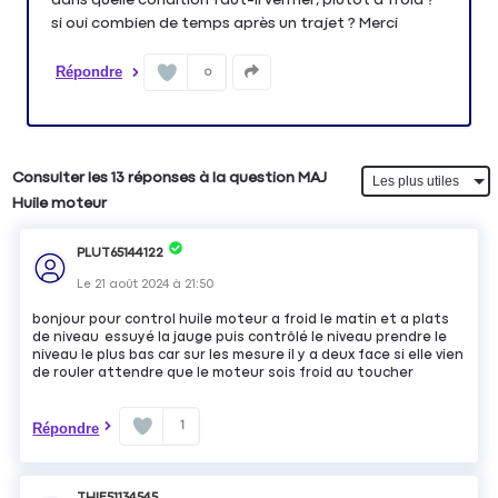
si oui combien de temps après un trajet ? Merci
Répondre
0
Consulter les 13 réponses à la question MAJ
Huile moteur
PLUT65144122
Le
21 août 2024
à
21:50
bonjour pour control huile moteur a froid le matin et a plats
de niveau essuyé la jauge puis contrôlé le niveau prendre le
niveau le plus bas car sur les mesure il y a deux face si elle vien
de rouler attendre que le moteur sois froid au toucher
1
Répondre
THIE51134545