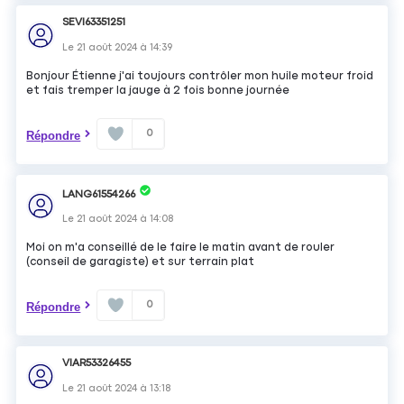
SEVI63351251
Le
21 août 2024
à
14:39
Bonjour Étienne j'ai toujours contrôler mon huile moteur froid
et fais tremper la jauge à 2 fois bonne journée
0
Répondre
LANG61554266
Le
21 août 2024
à
14:08
Moi on m'a conseillé de le faire le matin avant de rouler
(conseil de garagiste) et sur terrain plat
0
Répondre
VIAR53326455
Le
21 août 2024
à
13:18