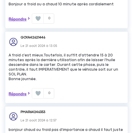
Bonjour a froid ou a chaud 10 minute après cordialement
0
Répondre
GOYA42621446
Le
21 août 2024
à
13:05
A froid c'est mieux.Toutefois, il suffit d'attendre 15 à 20
minutes après la dernière utilisation afin de laisser l'huile
descendre dans le carter. Durant cette phase, puis le
contrôle, il faut IMPERATIVEMENT que le véhicule soit sur un
SOL PLAN.
Bonne journée.
0
Répondre
PMAR64246353
Le
21 août 2024
à
12:57
bonjour chaud ou froid pas d'importance a chaud il faut juste