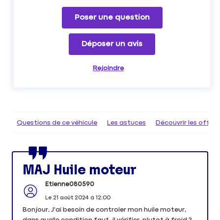
Poser une question
Déposer un avis
Rejoindre
Questions de ce véhicule
Les astuces
Découvrir les offr
MAJ Huile moteur
Etienne080590
Le
21 août 2024
à
12:00
Bonjour, J'ai besoin de controler mon huile moteur,
dans quelle condition faut-il vérifier, plutot à froid ?