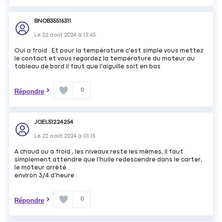
BNOB35516311
Le
22 août 2024
à
13:45
Oui a froid . Et pour la température c'est simple vous mettez
le contact et vous regardez la température du moteur au
tableau de bord il faut que l'aiguille soit en bas
0
Répondre
JOEL51224254
Le
22 août 2024
à
01:15
A chaud ou a froid , les niveaux reste les mêmes, il faut
simplement attendre que l'huile redescendre dans le carter,
le moteur arrêté .
environ 3/4 d'heure .
0
Répondre