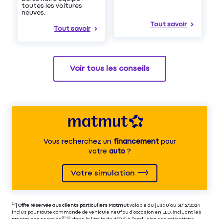
toutes les voitures
neuves.
Tout savoir
Tout savoir
Voir tous les conseils
Vous recherchez un
financement
pour
votre
auto
?
Votre simulation
⁽⁴⁾|
Offre réservée aux clients particuliers Matmut
valable du jusqu’au 31/12/2024
inclus pour toute commande de véhicule neuf ou d’occasion en LLD, incluant les
prestations associés⁽³⁾ ⁽⁵⁾, dans la limite de 450 €,
à l’exclusion des cotisations