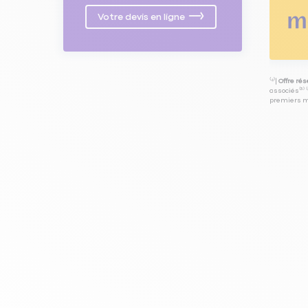
Votre devis en ligne
⁽⁴⁾|
Offre ré
associés⁽³⁾ 
premiers mo