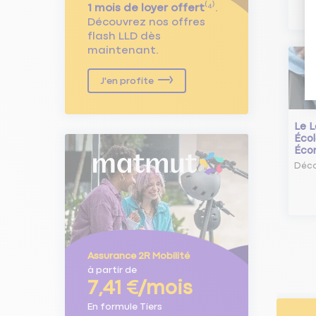
1 mois de loyer offert
⁽⁴⁾.
Découvrez nos offres
flash LLD dès
maintenant.
J'en profite
Le L
Écol
Éco
Déco
Assurance 2R Mobilité
à partir de
7,41 €/mois
En formule Tiers