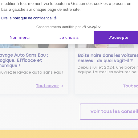
modifier à tout moment via le bouton « Gestion des cookies » présent en
Tout savoir
bas à gauche sur chaque page de notre site.
Lire la politique de confidentialité
Consentements certifiés par
Non merci
Je choisis
J'accepte
avage Auto Sans Eau :
Boîte noire dans les voiture
ogique, Efficace et
neuves : de quoi s’agit-il ?
nomique !
Depuis juillet 2024, une boîte 
équipe toutes les voitures ne
uvrez le lavage auto sans eau !
Tout savoir
Tout sa
Voir tous les consei