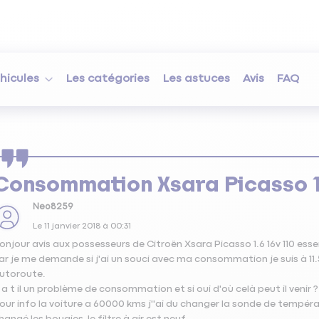
hicules
Les catégories
Les astuces
Avis
FAQ
Consommation Xsara Picasso 1.
Neo8259
Le
11 janvier 2018
à
00:31
onjour avis aux possesseurs de Citroën Xsara Picasso 1.6 16v 110 e
ar je me demande si j'ai un souci avec ma consommation je suis à 11.5 
utoroute.
 a t il un problème de consommation et si oui d'où celà peut il venir ?
our info la voiture a 60000 kms j''ai du changer la sonde de températur
hangé les bougies, le filtre à air est neuf.