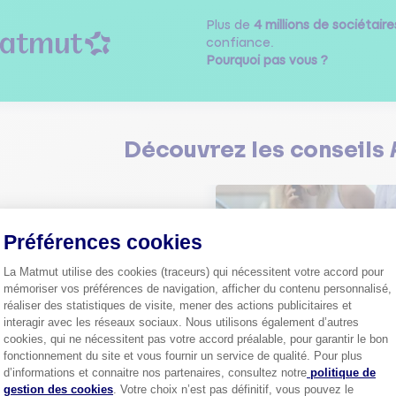
Plus de
4 millions de sociétaire
confiance.
Pourquoi pas vous ?
Découvrez les
conseils
Préférences cookies
La Matmut utilise des cookies (traceurs) qui nécessitent votre accord pour
Comment bien choisir son
mémoriser vos préférences de navigation, afficher du contenu personnalisé,
assurance auto ?
réaliser des statistiques de visite, mener des actions publicitaires et
Conseils pour choisir la meille
interagir avec les réseaux sociaux. Nous utilisons également d’autres
st-ce que le nouveau radar
assurance auto selon vos bes
elle ?
cookies, qui ne nécessitent pas votre accord préalable, pour garantir le bon
fonctionnement du site et vous fournir un service de qualité. Pour plus
 savoir sur le radar tourelle et
Axeptio consent
ent éviter les infractions.
d’informations et connaitre nos partenaires, consultez notre
politique de
Tout sa
gestion des cookies
. Votre choix n’est pas définitif, vous pouvez le