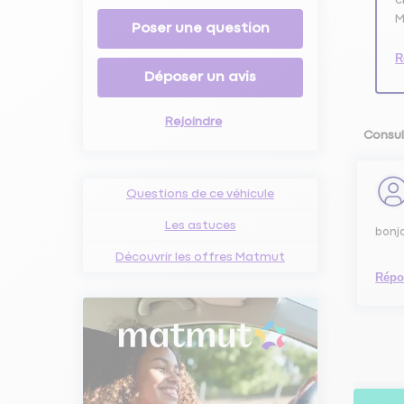
M
Poser une question
R
Déposer un avis
Rejoindre
Consul
Questions de ce véhicule
Les astuces
bonjo
Découvrir les offres Matmut
Répo