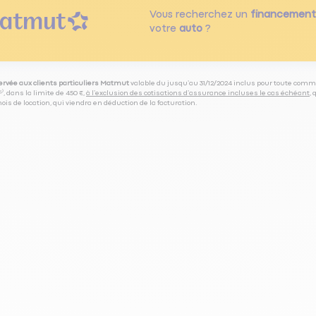
Vous recherchez un
financement
votre
auto
?
servée aux clients particuliers Matmut
valable du jusqu’au 31/12/2024 inclus pour toute comm
⁽⁵⁾, dans la limite de 450 €,
à l’exclusion des cotisations d’assurance incluses le cas échéant
,
is de location, qui viendra en déduction de la facturation.