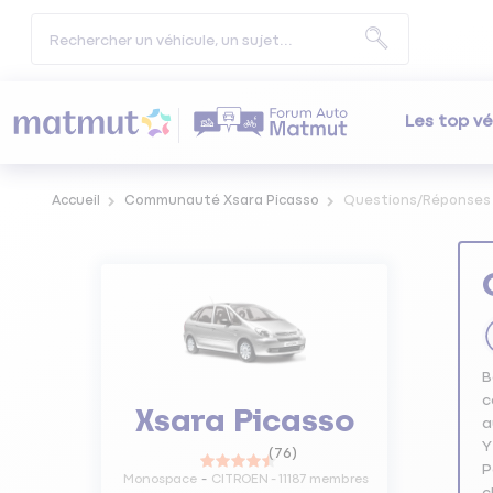
Les top vé
Accueil
Communauté Xsara Picasso
Questions/Réponses
B
c
Xsara Picasso
a
Y
(
76
)
P
Monospace
CITROEN
-
11187
membres
c