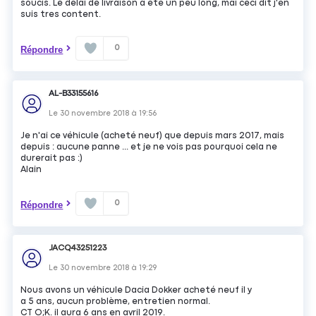
soucis. Le délai de livraison a été un peu long, mai ceci dit j'en
suis tres content.
0
Répondre
AL-B33155616
Le
30 novembre 2018
à
19:56
Je n'ai ce véhicule (acheté neuf) que depuis mars 2017, mais
depuis : aucune panne ... et je ne vois pas pourquoi cela ne
durerait pas :)
Alain
0
Répondre
JACQ43251223
Le
30 novembre 2018
à
19:29
Nous avons un véhicule Dacia Dokker acheté neuf il y
a 5 ans, aucun problème, entretien normal.
CT O;K. il aura 6 ans en avril 2019.