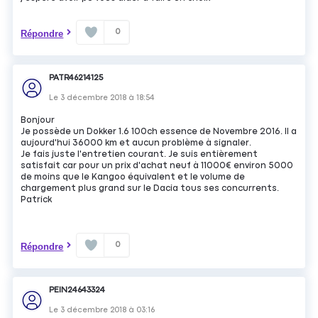
0
Répondre
PATR46214125
Le
3 décembre 2018
à
18:54
Bonjour
Je possède un Dokker 1.6 100ch essence de Novembre 2016. Il a
aujourd'hui 36000 km et aucun problème à signaler.
Je fais juste l'entretien courant. Je suis entièrement
satisfait car pour un prix d'achat neuf à 11000€ environ 5000
de moins que le Kangoo équivalent et le volume de
chargement plus grand sur le Dacia tous ses concurrents.
Patrick
0
Répondre
PEIN24643324
Le
3 décembre 2018
à
03:16