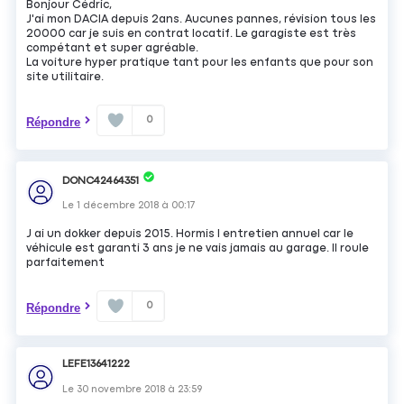
Bonjour Cédric,
J'ai mon DACIA depuis 2ans. Aucunes pannes, révision tous les
20000 car je suis en contrat locatif. Le garagiste est très
compétant et super agréable.
La voiture hyper pratique tant pour les enfants que pour son
site utilitaire.
0
Répondre
DONC42464351
Le
1 décembre 2018
à
00:17
J ai un dokker depuis 2015. Hormis l entretien annuel car le
véhicule est garanti 3 ans je ne vais jamais au garage. Il roule
parfaitement
0
Répondre
LEFE13641222
Le
30 novembre 2018
à
23:59