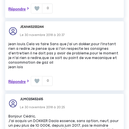
0
Répondre
JEAN45255244
Le
30 novembre 2018
à
20:37
jean louis.Cela va faire 5ans que j'ai un dokker,pour l'instant
rien a redire.Je pense que si l'on respecte les consignes
d'entretien il ne doit pas y avoir de probleme.pour le moment
je n'ai rien a redire,que ce soit au point de vue mecanique et
consommation de gaz oil
jean lois
0
Répondre
JLMO25452615
Le
30 novembre 2018
à
20:25
Bonjour Cédric,
J'ai acquis un DOKKER Dacia essence, sans option, neuf, pour
un peu plus de 10 000€, depuis juin 2017, pas le moindre