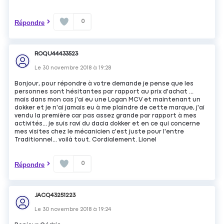
0
Répondre
ROQU44433523
Le
30 novembre 2018
à
19:28
Bonjour, pour répondre à votre demande je pense que les
personnes sont hésitantes par rapport au prix d'achat ...
mais dans mon cas j'ai eu une Logan MCV et maintenant un
dokker et je n'ai jamais eu à me plaindre de cette marque, j'ai
vendu la première car pas assez grande par rapport à mes
activités... je suis ravi du dacia dokker et en ce qui concerne
mes visites chez le mécanicien c'est juste pour l'entre
Traditionnel... voilà tout. Cordialement. Lionel
0
Répondre
JACQ43251223
Le
30 novembre 2018
à
19:24