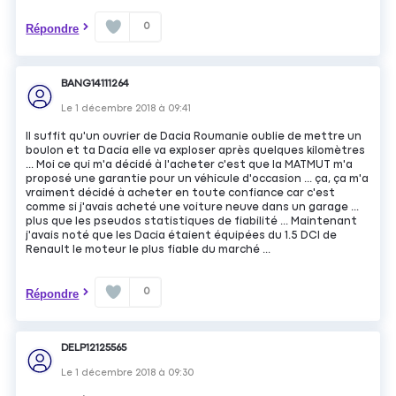
0
Répondre
BANG14111264
Le
1 décembre 2018
à
09:41
Il suffit qu'un ouvrier de Dacia Roumanie oublie de mettre un
boulon et ta Dacia elle va exploser après quelques kilomètres
... Moi ce qui m'a décidé à l'acheter c'est que la MATMUT m'a
proposé une garantie pour un véhicule d'occasion ... ça, ça m'a
vraiment décidé à acheter en toute confiance car c'est
comme si j'avais acheté une voiture neuve dans un garage ...
plus que les pseudos statistiques de fiabilité ... Maintenant
j'avais noté que les Dacia étaient équipées du 1.5 DCI de
Renault le moteur le plus fiable du marché ...
0
Répondre
DELP12125565
Le
1 décembre 2018
à
09:30