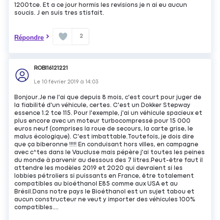
1200tce. Et a ce jour hormis les revisions je n ai eu aucun
soucis. J en suis tres stisfait.
2
Répondre
ROBI16121221
Le
10 février 2019
à
14:03
Bonjour.Je ne l'ai que depuis 8 mois, c'est court pour juger de
la fiabilité d'un véhicule, certes. C'est un Dokker Stepway
essence 1.2 tce 115. Pour l'exemple, j'ai un véhicule spacieux et
plus encore avec un moteur turbocompressé pour 15 000
euros neuf (comprises la roue de secours, la carte grise, le
malus écologique). C'est imbattable.Toutefois, je dois dire
que ça biberonne !!!!! En conduisant hors villes, en campagne
avec c^tes dans le Vaucluse mais pépère j'ai toutes les peines
du monde à parvenir au dessous des 7 litres.Peut-être faut il
attendre les modèles 2019 et 2020 qui devraient si les
lobbies pétroliers si puissants en France, être totalement
compatibles au bioéthanol E85 comme aux USA et au
Brésil.Dans notre pays le Bioéthanol est un sujet tabou et
aucun constructeur ne veut y importer des véhicules 100%
compatibles....