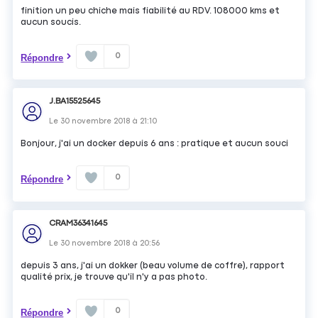
finition un peu chiche mais fiabilité au RDV. 108000 kms et
aucun soucis.
0
Répondre
J.BA15525645
Le
30 novembre 2018
à
21:10
Bonjour, j'ai un docker depuis 6 ans : pratique et aucun souci
0
Répondre
CRAM36341645
Le
30 novembre 2018
à
20:56
depuis 3 ans, j'ai un dokker (beau volume de coffre), rapport
qualité prix, je trouve qu'il n'y a pas photo.
0
Répondre