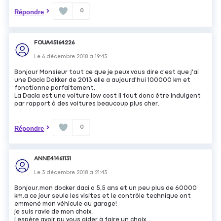
0
Répondre
FOUA45164226
Le
6 décembre 2018
à
19:43
Bonjour Monsieur tout ce que je peux vous dire c'est que j'ai
une Dacia Dokker de 2013 elle a aujourd'hui 100000 km et
fonctionne parfaitement.
La Dacia est une voiture low cost il faut donc être indulgent
par rapport à des voitures beaucoup plus cher.
0
Répondre
ANNE41461131
Le
3 décembre 2018
à
21:43
Bonjour.mon docker daci a 5,5 ans et un peu plus de 60000
km.a ce jour seule les visites et le contrôle technique ont
emmené mon véhicule au garage!
je suis ravie de mon choix.
j espère avoir pu vous aider à faire un choix