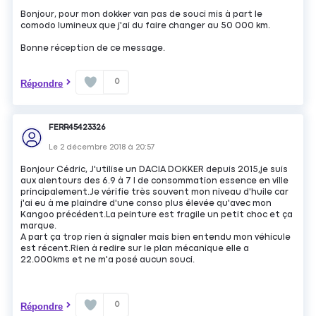
Bonjour, pour mon dokker van pas de souci mis à part le
comodo lumineux que j'ai du faire changer au 50 000 km.
Bonne réception de ce message.
0
Répondre
FERR45423326
Le
2 décembre 2018
à
20:57
Bonjour Cédric, J'utilise un DACIA DOKKER depuis 2015,je suis
aux alentours des 6.9 à 7 l de consommation essence en ville
principalement.Je vérifie très souvent mon niveau d'huile car
j'ai eu à me plaindre d'une conso plus élevée qu'avec mon
Kangoo précédent.La peinture est fragile un petit choc et ça
marque.
A part ça trop rien à signaler mais bien entendu mon véhicule
est récent.Rien à redire sur le plan mécanique elle a
22.000kms et ne m'a posé aucun souci.
0
Répondre