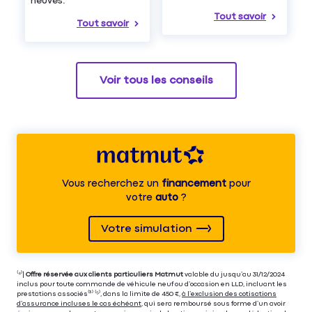
neuves.
Tout savoir
Tout savoir
Voir tous les conseils
Vous recherchez un
financement
pour
votre
auto
?
Votre simulation
⁽⁴⁾|
Offre réservée aux clients particuliers Matmut
valable du jusqu’au 31/12/2024
inclus pour toute commande de véhicule neuf ou d’occasion en LLD, incluant les
prestations associés⁽³⁾ ⁽⁵⁾, dans la limite de 450 €,
à l’exclusion des cotisations
d’assurance incluses le cas échéant
, qui sera remboursé sous forme d’un avoir