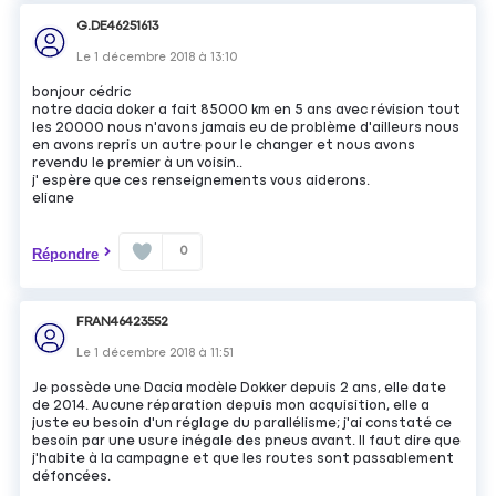
G.DE46251613
Le
1 décembre 2018
à
13:10
bonjour cédric
notre dacia doker a fait 85000 km en 5 ans avec révision tout
les 20000 nous n'avons jamais eu de problème d'ailleurs nous
en avons repris un autre pour le changer et nous avons
revendu le premier à un voisin..
j' espère que ces renseignements vous aiderons.
eliane
0
Répondre
FRAN46423552
Le
1 décembre 2018
à
11:51
Je possède une Dacia modèle Dokker depuis 2 ans, elle date
de 2014. Aucune réparation depuis mon acquisition, elle a
juste eu besoin d'un réglage du parallélisme; j'ai constaté ce
besoin par une usure inégale des pneus avant. Il faut dire que
j'habite à la campagne et que les routes sont passablement
défoncées.