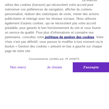
La Matmut
utilise des cookies (traceurs) qui nécessitent votre accord pour
mémoriser vos préférences de navigation, afficher du contenu
personnalisé, réaliser des statistiques de visite, mener des actions
publicitaires et interagir avec les réseaux sociaux. Nous utilisons
également d’autres cookies, qui ne nécessitent pas votre accord
préalable, pour garantir le bon fonctionnement du site et vous fournir
un service de qualité. Pour plus d’informations et connaitre nos
partenaires, consultez notre
politique de gestion des cookies
. Votre
choix n’est pas définitif, vous pouvez le modifier à tout moment via le
bouton « Gestion des cookies » présent en bas à gauche sur chaque
page de notre site.
Consentements certifiés par
Non merci
Je choisis
J'accepte
Plateforme de Gestion du Consentement : Personnalisez vos Options
Axeptio consent
Notre plateforme vous permet d'adapter et de gérer vos paramètres de 