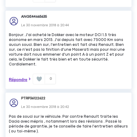
ANGE44665635
Le
30 novembre 2018
à
20:44
Bonjour. J'ai acheté le Dokker avec le moteur DCI 1.5 très
économe en mars 2015. J'ai depuis fait avec 75000 Km sans
aucun souci. Bien sur, l'entretien est fait chez Renault. Bien
sur, ce n'est pas la finition d'une Maserati mais pour moi une
voiture doit nous emmener d'un point A à un point Z et pour
cela, le Dokker le fait très bien et en toute sécurité.
Cordialement.
0
Répondre
PTRP36122622
Le
30 novembre 2018
à
20:42
Pas de souci sur le véhicule. Par contre Renault traite les
Dacia avec mépris , notamment lors des révisions . Passé la
période de garantie, je te conseille de faire l'entretien ailleurs
( ou toi-même ).