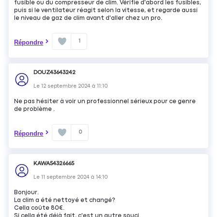
fusible ou du compresseur de clim. Vérifie d'abord les fusibles,
puis si le ventilateur réagit selon la vitesse, et regarde aussi
le niveau de gaz de clim avant d'aller chez un pro.
1
Répondre
DOUZ43643242
Le
12 septembre 2024
à
11:10
Ne pas hésiter à voir un professionnel sérieux pour ce genre
de problème .
0
Répondre
KAWA54326665
Le
11 septembre 2024
à
14:10
Bonjour.
La clim a été nettoyé et changé?
Cella coûte 80€.
Si cella été déjà fait, c'est un autre souci.