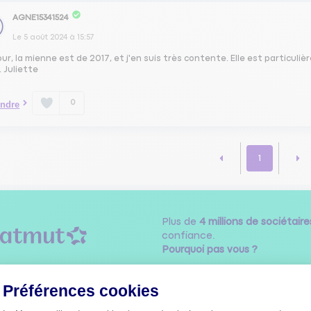
AGNE15341524
Le
5 août 2024
à
15:57
ur, la mienne est de 2017, et j'en suis très contente. Elle est particul
. Juliette
0
ndre
1
Plus de
4 millions de sociétaire
confiance.
Pourquoi pas vous ?
Préférences cookies