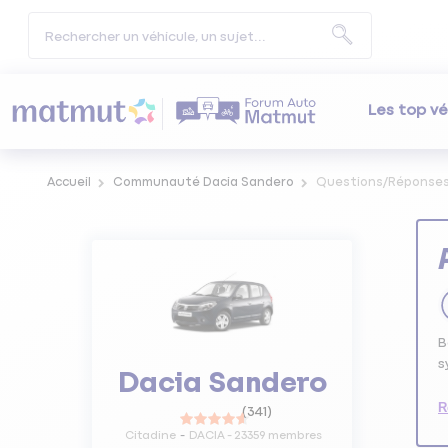
Les top vé
Accueil
Communauté Dacia Sandero
Questions/Réponse
B
s
Dacia Sandero
R
(
341
)
Citadine
DACIA
-
23359
membres