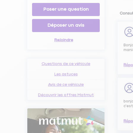
Poser une question
Consul
Déposer un avis
Rejoindre
Bonjo
mania
Questions de ce véhicule
Répo
Les astuces
Avis de ce véhicule
Découvrir les offres Matmut
bonjo
c'est
Répo