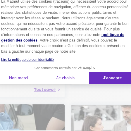
La Matmut utilise des cookies (traceurs) qui nécessitent votre accord pour
Découvrez les
conseils
mémoriser vos préférences de navigation, afficher du contenu personnalisé,
réaliser des statistiques de visite, mener des actions publicitaires et
interagir avec les réseaux sociaux. Nous utilisons également d’autres
cookies, qui ne nécessitent pas votre accord préalable, pour garantir le bon
fonctionnement du site et vous fournir un service de qualité. Pour plus
Axeptio consent
d’informations et connaitre nos partenaires, consultez notre
politique de
gestion des cookies
. Votre choix n’est pas définitif, vous pouvez le
modifier à tout moment via le bouton « Gestion des cookies » présent en
Comment bien choisir son
bas à gauche sur chaque page de notre site.
assurance auto ?
Lire la politique de confidentialité
Conseils pour choisir la meille
st-ce que le nouveau radar
assurance auto selon vos bes
elle ?
Consentements certifiés par
 savoir sur le radar tourelle et
ent éviter les infractions.
Non merci
Je choisis
J'accepte
Tout sa
Tout savoir