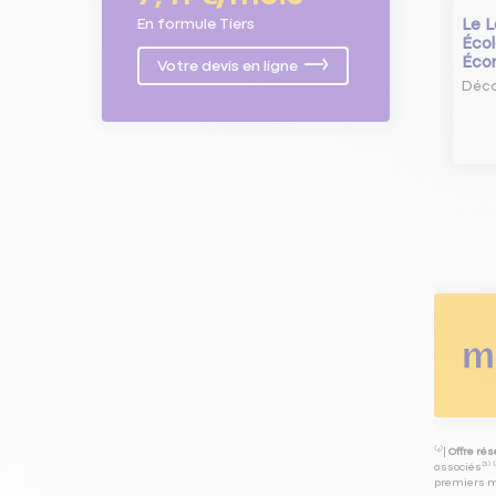
En formule Tiers
Le L
Écol
Éco
Votre devis en ligne
Déco
⁽⁴⁾|
Offre ré
associés⁽³⁾ 
premiers mo