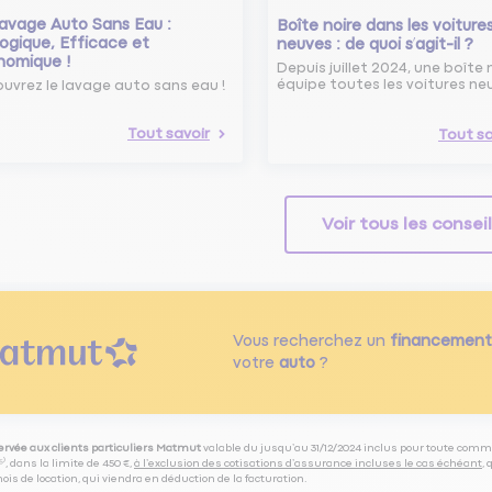
avage Auto Sans Eau :
Boîte noire dans les voiture
ogique, Efficace et
neuves : de quoi s’agit-il ?
nomique !
Depuis juillet 2024, une boîte 
équipe toutes les voitures ne
uvrez le lavage auto sans eau !
Tout savoir
Tout sa
Voir tous les consei
Vous recherchez un
financement
votre
auto
?
servée aux clients particuliers Matmut
valable du jusqu’au 31/12/2024 inclus pour toute comm
⁽⁵⁾, dans la limite de 450 €,
à l’exclusion des cotisations d’assurance incluses le cas échéant
,
is de location, qui viendra en déduction de la facturation.