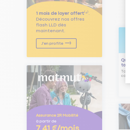
1 mois de loyer offert
⁽⁴⁾.
Découvrez nos offres
flash LLD dès
maintenant.
J'en profite
Qu'e
tour
Tout
comm
Assurance 2R Mobilité
à partir de
7,41 €/mois