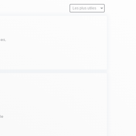
ses,
le