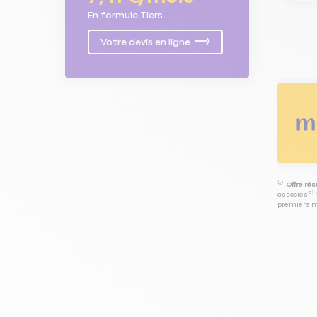
En formule Tiers
Votre devis en ligne
⁽⁴⁾|
Offre ré
associés⁽³⁾ 
premiers mo