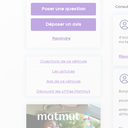
Consul
Poser une question
Déposer un avis
d'acc
Rejoindre
mote
Répo
Questions de ce véhicule
Les astuces
Avis de ce véhicule
Découvrir les offres Matmut
Bonj
plusi
embr
diffi