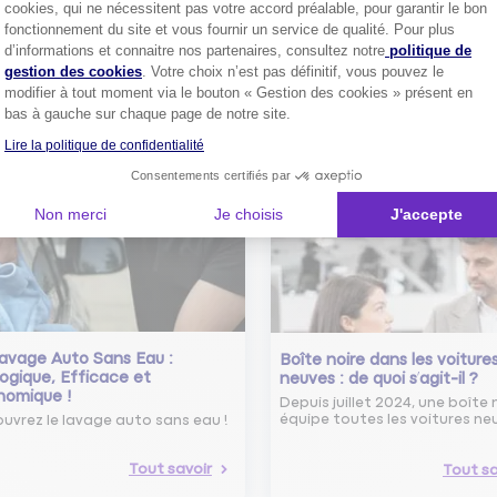
cookies, qui ne nécessitent pas votre accord préalable, pour garantir le bon
Comment bien choisir son
fonctionnement du site et vous fournir un service de qualité. Pour plus
assurance auto ?
Axeptio consent
d’informations et connaitre nos partenaires, consultez notre
politique de
Conseils pour choisir la meille
st-ce que le nouveau radar
gestion des cookies
. Votre choix n’est pas définitif, vous pouvez le
assurance auto selon vos bes
elle ?
modifier à tout moment via le bouton « Gestion des cookies » présent en
 savoir sur le radar tourelle et
bas à gauche sur chaque page de notre site.
ent éviter les infractions.
Tout sa
Lire la politique de confidentialité
Consentements certifiés par
Tout savoir
Non merci
Je choisis
J'accepte
avage Auto Sans Eau :
Boîte noire dans les voiture
ogique, Efficace et
neuves : de quoi s’agit-il ?
nomique !
Depuis juillet 2024, une boîte 
équipe toutes les voitures ne
uvrez le lavage auto sans eau !
Tout savoir
Tout sa