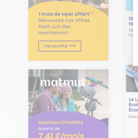
1 mois de loyer offert
⁽⁴⁾.
Qu'e
Découvrez nos offres
tour
flash LLD dès
Tout
maintenant.
comm
J'en profite
Le L
Écol
Éco
Déco
Assurance 2R Mobilité
à partir de
7,41 €/mois