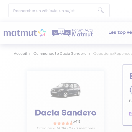
Les top vé
Accueil
Communauté Dacia Sandero
Questions/Réponse
B
Dacia Sandero
R
(
341
)
Citadine
DACIA
-
23359
membres