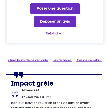
Poser une question
Déposer un avis
Rejoindre
Questions de ce véhicule
Les astuces
Avis de ce véhicule
Impact grèle
Maxence94
Le
3 mai 2024
à
16:48
Bonjour, peut on rouler en étant vigilant en ayant
recu des impacts de grèle et par conséquent avec