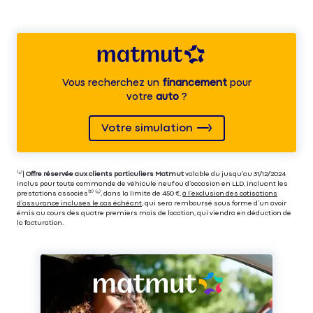
Vous recherchez un
financement
pour
votre
auto
?
Votre simulation
⁽⁴⁾|
Offre réservée aux clients particuliers Matmut
valable du jusqu’au 31/12/2024
inclus pour toute commande de véhicule neuf ou d’occasion en LLD, incluant les
prestations associés⁽³⁾ ⁽⁵⁾, dans la limite de 450 €,
à l’exclusion des cotisations
d’assurance incluses le cas échéant
, qui sera remboursé sous forme d’un avoir
émis au cours des quatre premiers mois de location, qui viendra en déduction de
la facturation.