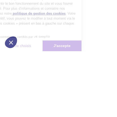
préalable, pour garantir le bon fonctionnement du site et vous fournir
un service de qualité. Pour plus d’informations et connaitre nos
partenaires, consultez notre
politique de gestion des cookies
. Votre
choix n’est pas définitif, vous pouvez le modifier à tout moment via le
bouton « Gestion des cookies » présent en bas à gauche sur chaque
page de notre site.
Consentements certifiés par
Non merci
Je choisis
J'accepte
Plateforme de Gestion du Consentement : Personnalisez vos Options
Axeptio consent
Notre plateforme vous permet d'adapter et de gérer vos paramètres de 
Les conseils Matmut
Besoin d'une estimation ?