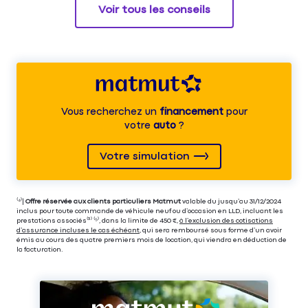
Voir tous les conseils
Vous recherchez un
financement
pour
votre
auto
?
Votre simulation
⁽⁴⁾|
Offre réservée aux clients particuliers Matmut
valable du jusqu’au 31/12/2024
inclus pour toute commande de véhicule neuf ou d’occasion en LLD, incluant les
prestations associés⁽³⁾ ⁽⁵⁾, dans la limite de 450 €,
à l’exclusion des cotisations
d’assurance incluses le cas échéant
, qui sera remboursé sous forme d’un avoir
émis au cours des quatre premiers mois de location, qui viendra en déduction de
la facturation.