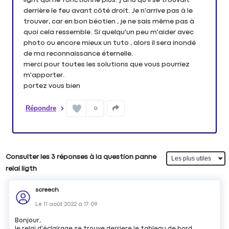
derrière le feu avant côté droit. Je n'arrive pas à le
trouver, car en bon béotien , je ne sais même pas à
quoi cela ressemble. Si quelqu'un peu m'aider avec
photo ou encore mieux un tuto , alors il sera inondé
de ma reconnaissance éternelle.
merci pour toutes les solutions que vous pourriez
m'apporter.
portez vous bien
Répondre
0
Consulter les 3 réponses à la question panne
relai ligth
screech
Le
11 août 2022
à
17:09
Bonjour,
le relai d'éclairage se trouve derriere le tableau de bord