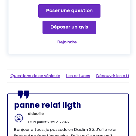
Poser une question
Déposer un avis
Rejoindre
Questions de ce véhicule
Les astuces
Découvrir les offr
panne relai ligth
didouille
Le
21 juillet 2021
à
22:43
Bonjour à tous, je possède un Daelim S3. J'ai le relai
light qui ne fonctionne plus. j'ai lu qu'il se trouvait