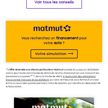
Voir tous les conseils
Vous recherchez un
financement
pour
votre
auto
?
Votre simulation
⁽⁴⁾|
Offre réservée aux clients particuliers Matmut
valable du jusqu’au 31/12/2024
inclus pour toute commande de véhicule neuf ou d’occasion en LLD, incluant les
prestations associés⁽³⁾ ⁽⁵⁾, dans la limite de 450 €,
à l’exclusion des cotisations
d’assurance incluses le cas échéant
, qui sera remboursé sous forme d’un avoir
émis au cours des quatre premiers mois de location, qui viendra en déduction de
la facturation.