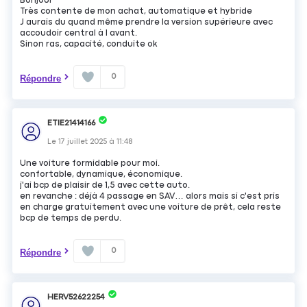
Bonjour
Très contente de mon achat, automatique et hybride
J aurais du quand même prendre la version supérieure avec
accoudoir central à l avant.
Sinon ras, capacité, conduite ok
0
Répondre
ETIE21414166
Le
17 juillet 2025
à
11:48
Une voiture formidable pour moi.
confortable, dynamique, économique.
j'ai bcp de plaisir de 1,5 avec cette auto.
en revanche : déjà 4 passage en SAV… alors mais si c'est pris
en charge gratuitement avec une voiture de prêt, cela reste
bcp de temps de perdu.
0
Répondre
HERV52622254