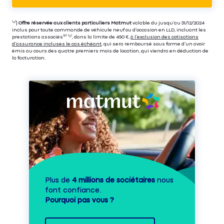
⁽⁴⁾|
Offre réservée aux clients particuliers Matmut
valable du jusqu’au 31/12/2024
inclus pour toute commande de véhicule neuf ou d’occasion en LLD, incluant les
prestations associés⁽³⁾ ⁽⁵⁾, dans la limite de 450 €,
à l’exclusion des cotisations
d’assurance incluses le cas échéant
, qui sera remboursé sous forme d’un avoir
émis au cours des quatre premiers mois de location, qui viendra en déduction de
la facturation.
Plus de
4 millions de sociétaires
nous
font confiance.
Pourquoi pas vous ?