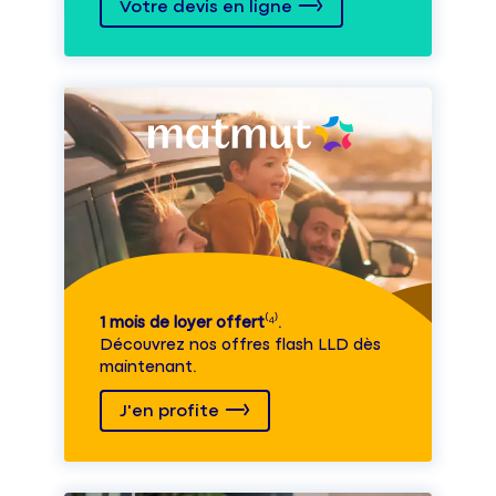
Votre devis en ligne
1 mois de loyer offert
⁽⁴⁾.
Découvrez nos offres flash LLD dès
maintenant.
J'en profite