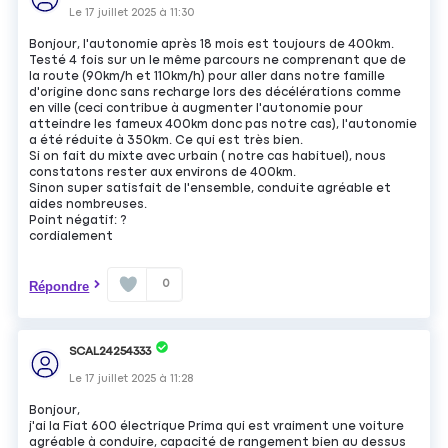
Le
17 juillet 2025
à
11:30
Bonjour, l'autonomie après 18 mois est toujours de 400km.
Testé 4 fois sur un le même parcours ne comprenant que de
la route (90km/h et 110km/h) pour aller dans notre famille
d'origine donc sans recharge lors des décélérations comme
en ville (ceci contribue à augmenter l'autonomie pour
atteindre les fameux 400km donc pas notre cas), l'autonomie
a été réduite à 350km. Ce qui est très bien.
Si on fait du mixte avec urbain ( notre cas habituel), nous
constatons rester aux environs de 400km.
Sinon super satisfait de l'ensemble, conduite agréable et
aides nombreuses.
Point négatif: ?
cordialement
0
Répondre
SCAL24254333
Le
17 juillet 2025
à
11:28
Bonjour,
j'ai la Fiat 600 électrique Prima qui est vraiment une voiture
agréable à conduire, capacité de rangement bien au dessus