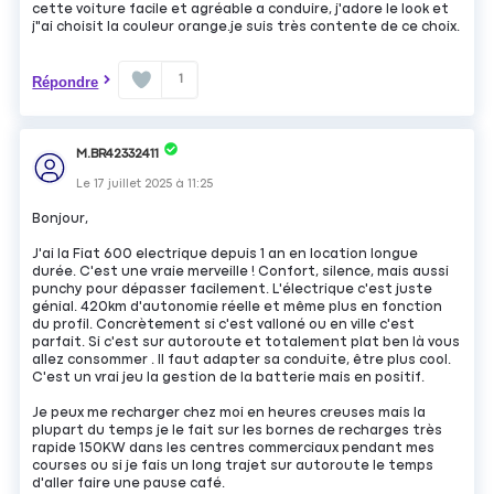
cette voiture facile et agréable a conduire, j'adore le look et
j"ai choisit la couleur orange.je suis très contente de ce choix.
1
Répondre
M.BR42332411
Le
17 juillet 2025
à
11:25
Bonjour,
J'ai la Fiat 600 electrique depuis 1 an en location longue
durée. C'est une vraie merveille ! Confort, silence, mais aussi
punchy pour dépasser facilement. L'électrique c'est juste
génial. 420km d'autonomie réelle et même plus en fonction
du profil. Concrètement si c'est valloné ou en ville c'est
parfait. Si c'est sur autoroute et totalement plat ben là vous
allez consommer . Il faut adapter sa conduite, être plus cool.
C'est un vrai jeu la gestion de la batterie mais en positif.
Je peux me recharger chez moi en heures creuses mais la
plupart du temps je le fait sur les bornes de recharges très
rapide 150KW dans les centres commerciaux pendant mes
courses ou si je fais un long trajet sur autoroute le temps
d'aller faire une pause café.