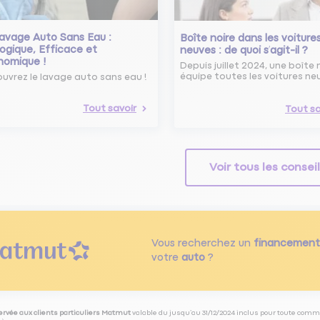
avage Auto Sans Eau :
Boîte noire dans les voiture
ogique, Efficace et
neuves : de quoi s’agit-il ?
nomique !
Depuis juillet 2024, une boîte 
équipe toutes les voitures ne
uvrez le lavage auto sans eau !
Tout savoir
Tout sa
Voir tous les consei
Vous recherchez un
financement
votre
auto
?
servée aux clients particuliers Matmut
valable du jusqu’au 31/12/2024 inclus pour toute comm