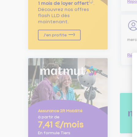
Répo
1 mois de loyer offert
⁽⁴⁾.
Découvrez nos offres
flash LLD dès
maintenant.
J'en profite
merc
Répo
Assurance 2R Mobilité
à partir de
7,41 €/mois
En formule Tiers