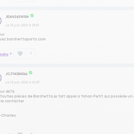
JEAN26214154
Le
15 juin 2021
à
18:51
our
yez barchettaparts.com
1
ndre
JC.F14354566
Le
19 juin 2021
à
01:47
our dk76
 toutes pièces de Barchetta je fait appel a Yohan Petit qui possède un
 le contacter
-Charles