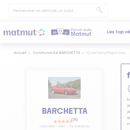
Les top vé
Accueil
Communauté BARCHETTA
Questions/Réponses
b
j
BARCHETTA
j
e
(
31
)
m
Cabriolet
FIAT
-
172
membres