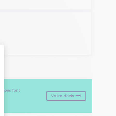
s
nous font
Votre devis