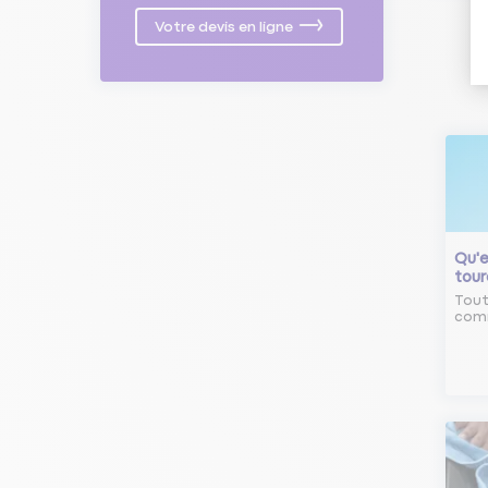
Votre devis en ligne
Qu'e
tour
Tout
comm