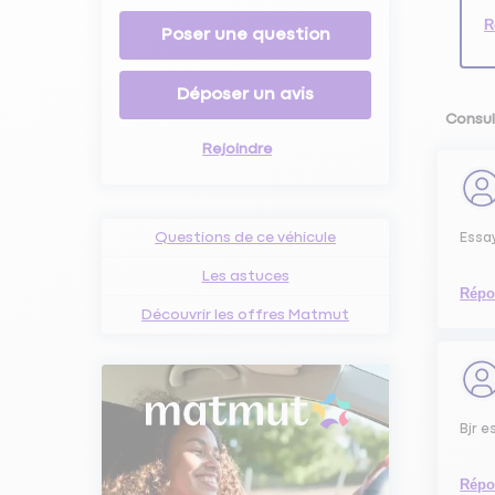
R
Poser une question
Déposer un avis
Consul
Rejoindre
Questions de ce véhicule
Essay
Les astuces
Répo
Découvrir les offres Matmut
Bjr 
Répo