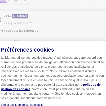
0
ndre
Auteur(e)
dk76
Le
16 juin 2021
à
10:07
i a tous pour les réponses
0
ndre
Préférences cookies
La Matmut utilise des cookies (traceurs) qui nécessitent votre accord pour
1
mémoriser vos préférences de navigation, afficher du contenu personnalisé,
réaliser des statistiques de visite, mener des actions publicitaires et
interagir avec les réseaux sociaux. Nous utilisons également d’autres
cookies, qui ne nécessitent pas votre accord préalable, pour garantir le bon
fonctionnement du site et vous fournir un service de qualité. Pour plus
Axeptio consent
Plus de
4 millions de sociétaire
d’informations et connaitre nos partenaires, consultez notre
politique de
confiance.
gestion des cookies
. Votre choix n’est pas définitif, vous pouvez le
Pourquoi pas vous ?
modifier à tout moment via le bouton « Gestion des cookies » présent en
bas à gauche sur chaque page de notre site.
Lire la politique de confidentialité