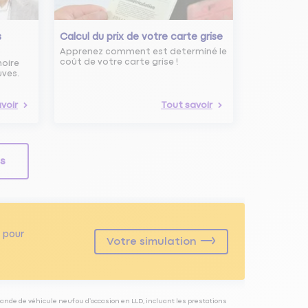
s
Calcul du prix de votre carte grise
Apprenez comment est determiné le
coût de votre carte grise !
noire
uves.
voir
Tout savoir
ls
pour
Votre simulation
ande de véhicule neuf ou d’occasion en LLD, incluant les prestations