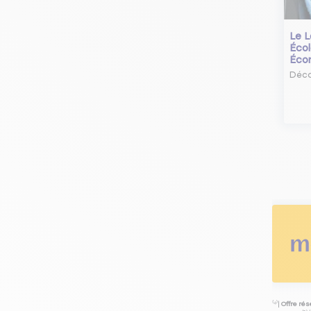
Le L
Écol
Éco
Déco
⁽⁴⁾|
Offre ré