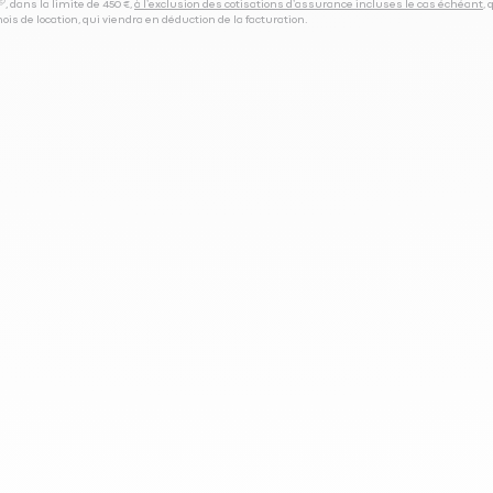
⁽⁵⁾, dans la limite de 450 €,
à l’exclusion des cotisations d’assurance incluses le cas échéant
,
is de location, qui viendra en déduction de la facturation.