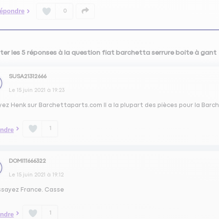
épondre
0
ter les 5 réponses à la question fiat barchetta serrure boite à gant
SUSA21312666
Le
15 juin 2021
à
19:23
ez Henk sur Barchettaparts.com Il a la plupart des pièces pour la Barc
1
ndre
DOMI11666322
Le
15 juin 2021
à
19:12
essayez France. Casse
1
ndre