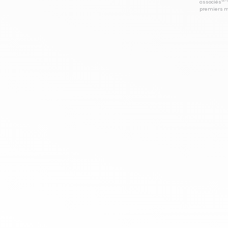
associés⁽³⁾ 
premiers mo