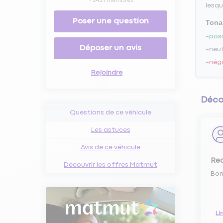
-
2421
membres
lesqu
Poser une question
Tona
posi
Déposer un avis
neu
nég
Rejoindre
Décou
Questions de ce véhicule
Les astuces
Avis de ce véhicule
Rec
Découvrir les offres Matmut
Bon
Li