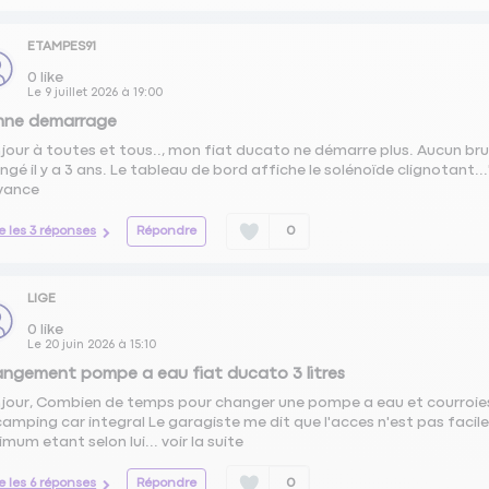
ETAMPES91
0
like
Le
9 juillet 2026
à
19:00
nne demarrage
jour à toutes et tous.., mon fiat ducato ne démarre plus. Aucun brui
ngé il y a 3 ans. Le tableau de bord affiche le solénoïde clignotant..
vance
re les 3 réponses
Répondre
0
LIGE
0
like
Le
20 juin 2026
à
15:10
ngement pompe a eau fiat ducato 3 litres
jour, Combien de temps pour changer une pompe a eau et courroies 
camping car integral Le garagiste me dit que l'acces n'est pas facil
imum etant selon lui...
voir la suite
re les 6 réponses
Répondre
0