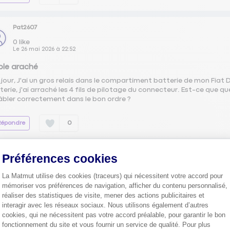
Pat2607
0
like
Le
26 mai 2026
à
22:52
le araché
jour, J'ai un gros relais dans le compartiment batterie de mon Fiat
terie, j'ai arraché les 4 fils de pilotage du connecteur. Est-ce que qu
âbler correctement dans le bon ordre ?
Répondre
0
Préférences cookies
badkrist
0
like
La Matmut utilise des cookies (traceurs) qui nécessitent votre accord pour
Le
14 mars 2026
à
12:12
mémoriser vos préférences de navigation, afficher du contenu personnalisé,
ale embrayage reste en bas
réaliser des statistiques de visite, mener des actions publicitaires et
jour à tous j'ai la pédale embrayage qui reste au plancher sur ducato
interagir avec les réseaux sociaux. Nous utilisons également d’autres
cookies, qui ne nécessitent pas votre accord préalable, pour garantir le bon
re les 4 réponses
Répondre
0
fonctionnement du site et vous fournir un service de qualité. Pour plus