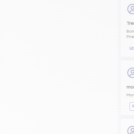
Tr
Bon
Pne
Li
mo
Mon