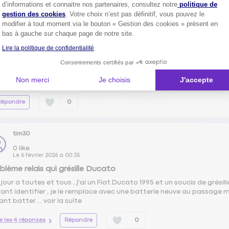
Axeptio consent
d’informations et connaitre nos partenaires, consultez notre
politique de
gestion des cookies
. Votre choix n’est pas définitif, vous pouvez le
modifier à tout moment via le bouton « Gestion des cookies » présent en
peredenis
bas à gauche sur chaque page de notre site.
0
like
Le
12 février 2026
à
15:59
Lire la politique de confidentialité
ropos du limiteur de vitesse
Consentements certifiés par
jour à tous Possédant un campingcar monté sur porteur fiat ducato 1
Non merci
Je choisis
J'accepte
iteur de vitesse ou se trouve t il ? et comment l'actionner. Merci po
Répondre
0
tim30
0
like
Le
6 février 2026
à
00:35
blème relais qui grésille Ducato
jour a toutes et tous , j'ai un Fiat Ducato 1995 et un soucis de grésil
yant identifier , je le remplace avec une batterie neuve au passage m
ant batter...
voir la suite
re les 4 réponses
Répondre
0