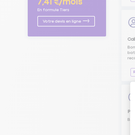
7,41 €/mois
En formule Tiers
Votre devis en ligne
Cab
Bon
bat
rec
Péd
Bon
Li