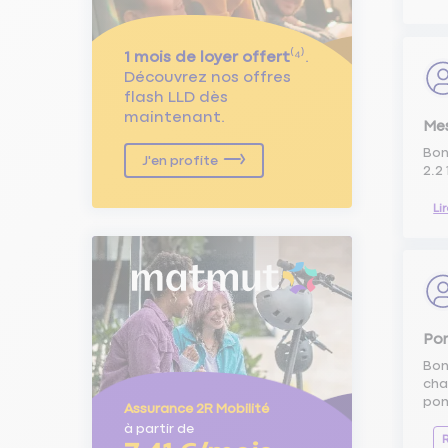
1 mois de loyer offert
⁽⁴⁾.
Découvrez nos offres
flash LLD dès
maintenant.
Mes
Bon
J'en profite
2.2
Li
Pom
Bon
cha
pom
Assurance 2R Mobilité
à partir de