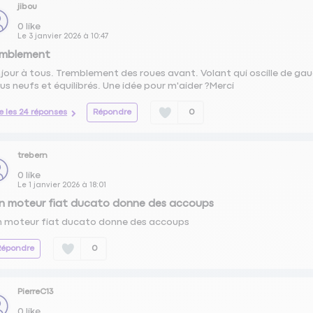
jibou
0
like
Le
3 janvier 2026
à
10:47
emblement
jour à tous. Tremblement des roues avant. Volant qui oscille de gau
us neufs et équilibrés. Une idée pour m'aider ?Merci
re les 24 réponses
Répondre
0
trebern
0
like
Le
1 janvier 2026
à
18:01
n moteur fiat ducato donne des accoups
 moteur fiat ducato donne des accoups
Répondre
0
PierreC13
0
like