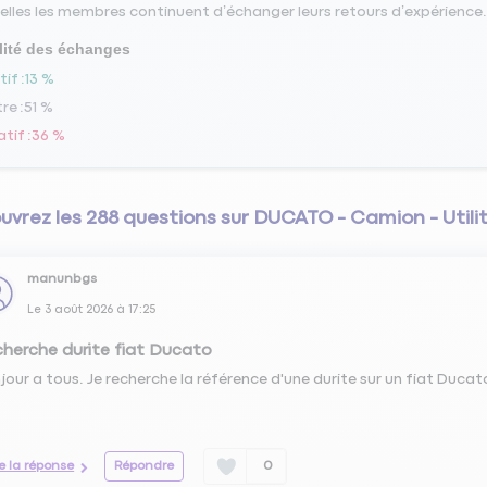
elles les membres continuent d’échanger leurs retours d’expérience.
lité des échanges
tif
13 %
tre
51 %
atif
36 %
vrez les 288 questions sur DUCATO - Camion - Utilit
manunbgs
Le
3 août 2026
à
17:25
herche durite fiat Ducato
jour a tous. Je recherche la référence d'une durite sur un fiat Duca
re la réponse
Répondre
0