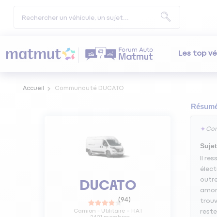
Les top vé
Accueil
Communauté DUCATO
Résumé 
✦
Con
Sujet
Il re
élect
outre
DUCATO
amort
(
94
)
trouv
Camion - Utilitaire
FIAT
reste