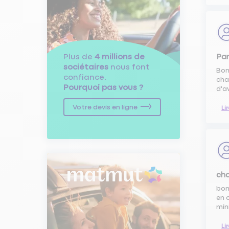
Plus de
4 millions de
Pa
sociétaires
nous font
Bon
confiance.
cha
Pourquoi pas vous ?
d'a
Votre devis en ligne
Li
cha
bon
en 
min
Li