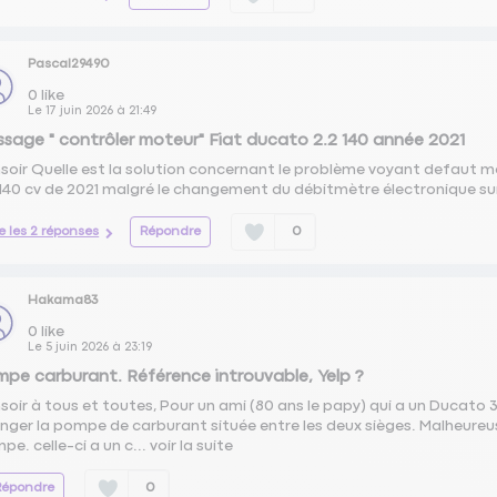
Pascal29490
0
like
Le
17 juin 2026
à
21:49
sage " contrôler moteur" Fiat ducato 2.2 140 année 2021
soir Quelle est la solution concernant le problème voyant defaut m
 140 cv de 2021 malgré le changement du débitmètre électronique s
re les 2 réponses
Répondre
0
Hakama83
0
like
Le
5 juin 2026
à
23:19
pe carburant. Référence introuvable, Yelp ?
soir à tous et toutes, Pour un ami (80 ans le papy) qui a un Ducato 
nger la pompe de carburant située entre les deux sièges. Malheure
pe. celle-ci a un c...
voir la suite
Répondre
0