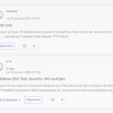
Mirabel
Le
27 janvier 2026
à
19:01
an noir
jour a tous. Problème en voulant remettre mon c car en route tout 
. . J ai pensé fusible mais lequel ????Merci.
Répondre
0
D 91
0
like
Le
26 janvier 2026
à
17:05
blème ESC fiat ducato 130 multijet
jour à toutes et à tous Problème sur fiat ducato 130 multijet de
PONIBLE Capteurs ABS remplacés et toujours le même problème Que 
re la réponse
Répondre
0