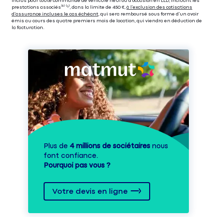
inclus pour toute commande de véhicule neuf ou d’occasion en LLD, incluant les
prestations associés⁽³⁾ ⁽⁵⁾, dans la limite de 450 €,
à l’exclusion des cotisations
d’assurance incluses le cas échéant
, qui sera remboursé sous forme d’un avoir
émis au cours des quatre premiers mois de location, qui viendra en déduction de
la facturation.
Plus de
4 millions de sociétaires
nous
font confiance.
Pourquoi pas vous ?
Votre devis en ligne