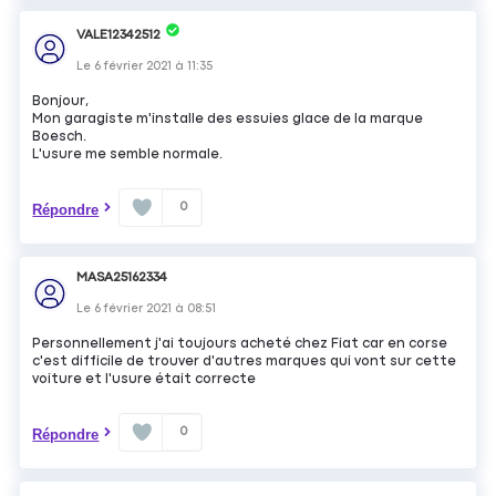
VALE12342512
Le
6 février 2021
à
11:35
Bonjour,
Mon garagiste m'installe des essuies glace de la marque
Boesch.
L'usure me semble normale.
0
Répondre
MASA25162334
Le
6 février 2021
à
08:51
Personnellement j'ai toujours acheté chez Fiat car en corse
c'est difficile de trouver d'autres marques qui vont sur cette
voiture et l'usure était correcte
0
Répondre