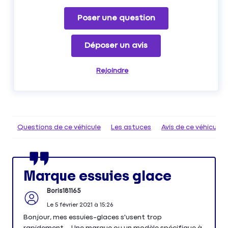
Poser une question
Déposer un avis
Rejoindre
Questions de ce véhicule
Les astuces
Avis de ce véhicule
Marque essuies glace
Boris181165
Le
5 février 2021
à
15:26
Bonjour, mes essuies-glaces s'usent trop
rapidement... Une marque ou un modèle spécifique à