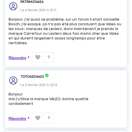
PATR44216626
Le
6 février 2021
à
01:11
Bonjour, j'ai aussi ce problème, sur un forum il etait conseillé
Bosch, j'ai essayé, ça n'a pas été plus concluant que Valeo ou
les sous- marques de Leclerc, donc maintenant je prends la
marque Carrefour ou Leclerc deux fois moins cher que Valeo
et qui durent largement assez longtemps pour être
rentables.
0
Répondre
TOTO63216623
Le
5 février 2021
à
22:12
Bonjour
moi j'utilise la marque VALEO, bonne qualité
cordialement
0
Répondre