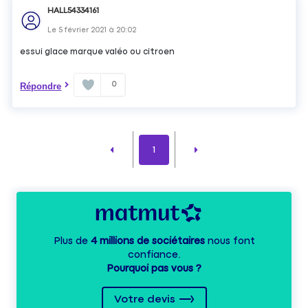
HALL54334161
Le
5 février 2021
à
20:02
essui glace marque valéo ou citroen
0
Répondre
1
Plus de
4 millions de sociétaires
nous font
confiance.
Pourquoi pas vous ?
Votre devis