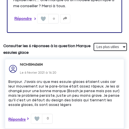
me conseiller ? Merci à tous.
Répondre
0
Consulter les 6 réponses à la question Marque
essuies glace
NICH55463654
Le
6 février 2021
à
16:20
Bonjour. J'avais cru que mes essuie-glaces étaient usés car
leur mouvement sur le pare-brise était assez râpeux. Je les ai
changé pour une bonne marque (Bosch je pense mais pas sur)
mais le problème persiste, juste un peu moins grave. Je pense
qu'il c'est un défaut du design des balais qui tiennent les
essaie glaces, ils sont assez légers
0
Répondre