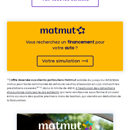
Vous recherchez un
financement
pour
votre
auto
?
Votre simulation
⁽⁴⁾|
Offre réservée aux clients particuliers Matmut
valable du jusqu’au 31/12/2024
inclus pour toute commande de véhicule neuf ou d’occasion en LLD, incluant les
prestations associés⁽³⁾ ⁽⁵⁾, dans la limite de 450 €,
à l’exclusion des cotisations
d’assurance incluses le cas échéant
, qui sera remboursé sous forme d’un avoir
émis au cours des quatre premiers mois de location, qui viendra en déduction de
la facturation.