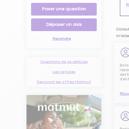
R
Poser une question
Déposer un avis
Consul
m'aide
Rejoindre
Questions de ce véhicule
Bonso
répa
Les astuces
dest
d'ent
Découvrir les offres Matmut
Répo