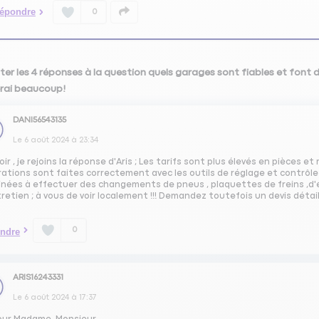
épondre
0
ter les 4 réponses à la question quels garages sont fiables et font 
rai beaucoup!
DANI56543135
Le
6 août 2024
à
23:34
ir , je rejoins la réponse d'Aris ; Les tarifs sont plus élevés en pièces e
rations sont faites correctement avec les outils de réglage et contrôle
inées à effectuer des changements de pneus , plaquettes de freins ,
retien ; à vous de voir localement !!! Demandez toutefois un devis déta
0
ndre
ARIS16243331
Le
6 août 2024
à
17:37