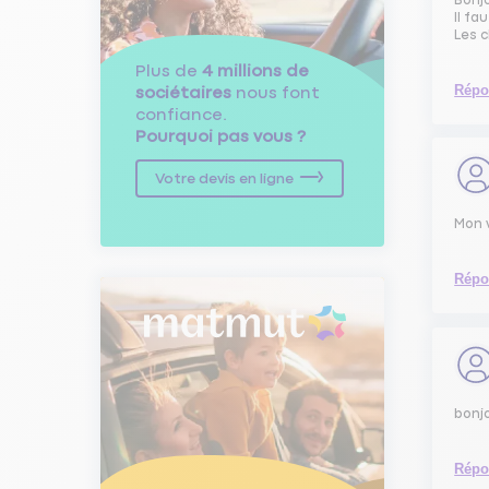
Bonj
Il fa
Les c
Plus de
4 millions de
Répo
sociétaires
nous font
confiance.
Pourquoi pas vous ?
Votre devis en ligne
Mon v
Répo
bonjo
Répo