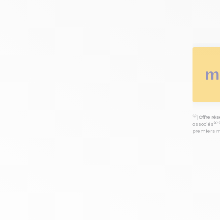
⁽⁴⁾|
Offre ré
associés⁽³⁾ 
premiers mo