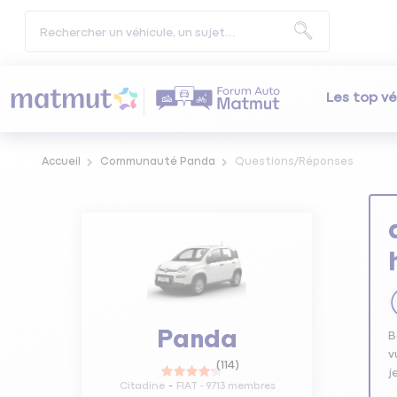
Les top vé
Accueil
Communauté Panda
Questions/Réponses
Panda
B
v
(
114
)
Citadine
FIAT
-
9713
membres