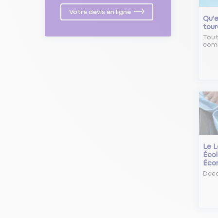
Votre devis en ligne
Qu'e
tour
Tout
comm
Le L
Écol
Éco
Déco