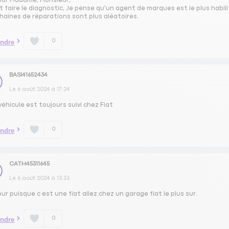
our Madame, Monsieur,
ut faire le diagnostic, Je pense qu'un agent de marques est le plus habil
haines de réparations sont plus aléatoires.
0
ndre
BASI41652434
Le
6 août 2024
à
17:24
éhicule est toujours suivi chez Fiat
0
ndre
CATH45311645
Le
6 août 2024
à
13:33
ur puisque c est une fiat allez chez un garage fiat le plus sur.
0
ndre