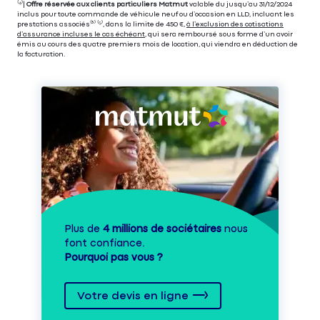
⁽⁴⁾|
Offre réservée aux clients particuliers Matmut
valable du jusqu’au 31/12/2024
inclus pour toute commande de véhicule neuf ou d’occasion en LLD, incluant les
prestations associés⁽³⁾ ⁽⁵⁾, dans la limite de 450 €,
à l’exclusion des cotisations
d’assurance incluses le cas échéant
, qui sera remboursé sous forme d’un avoir
émis au cours des quatre premiers mois de location, qui viendra en déduction de
la facturation.
Plus de
4 millions de sociétaires
nous
font confiance.
Pourquoi pas vous ?
Votre devis en ligne