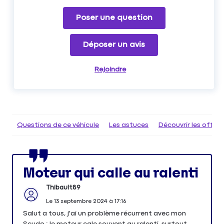
Poser une question
Déposer un avis
Rejoindre
Questions de ce véhicule
Les astuces
Découvrir les offr
Moteur qui calle au ralenti
Thibault89
Le
13 septembre 2024
à
17:16
Salut a tous, j'ai un problème récurrent avec mon
Scudo : le moteur cale souvent au ralenti, surtout