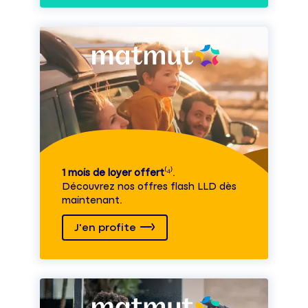
1 mois de loyer offert
⁽⁴⁾.
Découvrez nos offres flash LLD dès
maintenant.
J'en profite