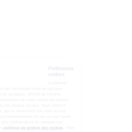
Préférences
cookies
La Matmut
utilise des cookies (traceurs) qui nécessitent votre accord pour
mémoriser vos préférences de navigation, afficher du contenu
personnalisé, réaliser des statistiques de visite, mener des actions
publicitaires et interagir avec les réseaux sociaux. Nous utilisons
également d’autres cookies, qui ne nécessitent pas votre accord
préalable, pour garantir le bon fonctionnement du site et vous fournir
un service de qualité. Pour plus d’informations et connaitre nos
partenaires, consultez notre
politique de gestion des cookies
. Votre