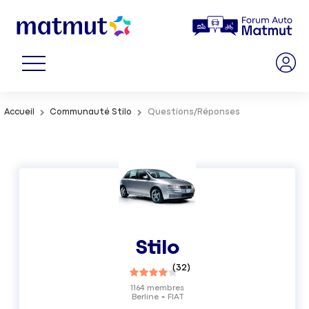
Accueil
Communauté Stilo
Questions/Réponses
Stilo
(
32
)
1164
membres
Berline
FIAT