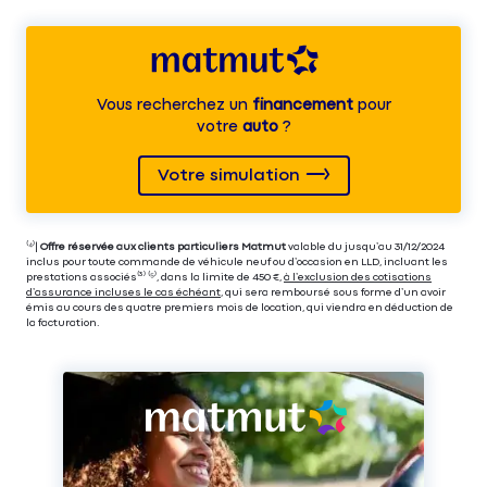
Vous recherchez un
financement
pour
votre
auto
?
Votre simulation
⁽⁴⁾|
Offre réservée aux clients particuliers Matmut
valable du jusqu’au 31/12/2024
inclus pour toute commande de véhicule neuf ou d’occasion en LLD, incluant les
prestations associés⁽³⁾ ⁽⁵⁾, dans la limite de 450 €,
à l’exclusion des cotisations
d’assurance incluses le cas échéant
, qui sera remboursé sous forme d’un avoir
émis au cours des quatre premiers mois de location, qui viendra en déduction de
la facturation.