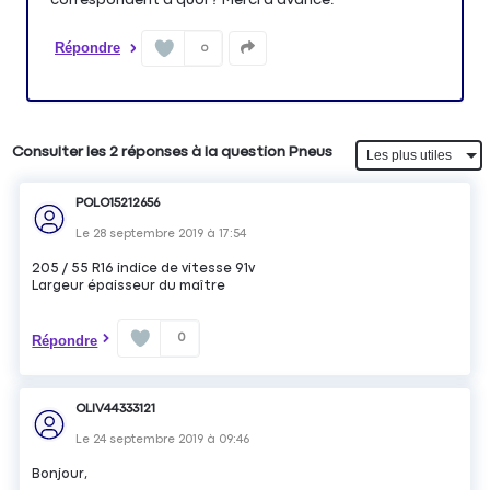
Répondre
0
Consulter les 2 réponses à la question Pneus
POLO15212656
Le
28 septembre 2019
à
17:54
205 / 55 R16 indice de vitesse 91v
Largeur épaisseur du maître
0
Répondre
OLIV44333121
Le
24 septembre 2019
à
09:46
Bonjour,