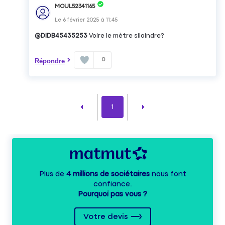
MOUL52341165
Le
6 février 2025
à
11:45
@DIDB45435253
Voire le mètre silaindre?
0
Répondre
1
Plus de
4 millions de sociétaires
nous font
confiance.
Pourquoi pas vous ?
Votre devis