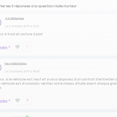
ter les 5 réponses à la question Huile moteur
JULI35364366
Le
2 octobre 2019
à
12:01
r à froid et voiture à plat
1
ndre
DAJO33223246
Le
2 octobre 2019
à
18:42
ur, si le véhicule est neuf et si vous disposez d'un contrat d'entretien a
 véhicule est d'occasion, vérifiez votre niveau d'huile avant chaque gran
x.
0
ndre