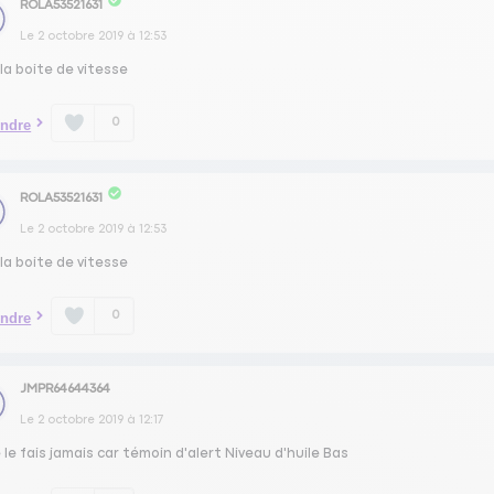
ROLA53521631
Le
2 octobre 2019
à
12:53
la boite de vitesse
0
ndre
ROLA53521631
Le
2 octobre 2019
à
12:53
la boite de vitesse
0
ndre
JMPR64644364
Le
2 octobre 2019
à
12:17
 le fais jamais car témoin d'alert Niveau d'huile Bas