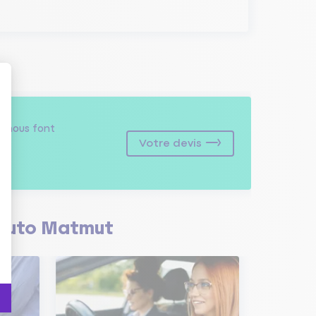
s
nous font
Votre devis
Auto Matmut