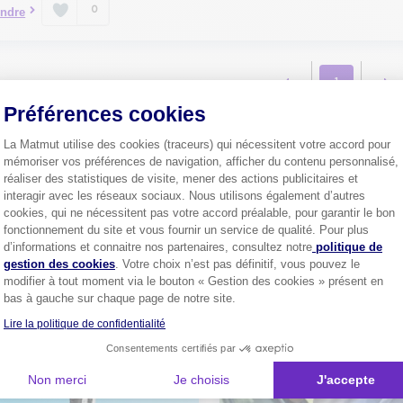
0
ndre
1
Préférences cookies
La Matmut utilise des cookies (traceurs) qui nécessitent votre accord pour
mémoriser vos préférences de navigation, afficher du contenu personnalisé,
Plus de
4 millions de sociétaire
réaliser des statistiques de visite, mener des actions publicitaires et
confiance.
interagir avec les réseaux sociaux. Nous utilisons également d’autres
Pourquoi pas vous ?
cookies, qui ne nécessitent pas votre accord préalable, pour garantir le bon
fonctionnement du site et vous fournir un service de qualité. Pour plus
Axeptio consent
d’informations et connaitre nos partenaires, consultez notre
politique de
gestion des cookies
. Votre choix n’est pas définitif, vous pouvez le
modifier à tout moment via le bouton « Gestion des cookies » présent en
Découvrez les
conseils
bas à gauche sur chaque page de notre site.
Lire la politique de confidentialité
Consentements certifiés par
Non merci
Je choisis
J'accepte