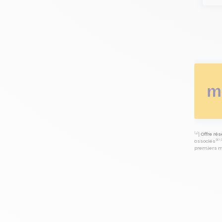
⁽⁴⁾|
Offre ré
associés⁽³⁾ 
premiers mo