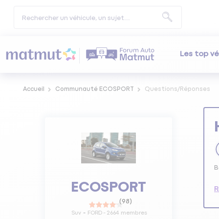
Les top vé
Accueil
Communauté ECOSPORT
Questions/Réponses
B
ECOSPORT
R
(
98
)
Suv
FORD
-
2664
membres