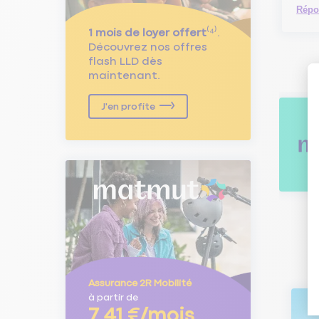
Répo
1 mois de loyer offert
⁽⁴⁾.
Découvrez nos offres
flash LLD dès
maintenant.
J'en profite
Assurance 2R Mobilité
à partir de
7,41 €/mois