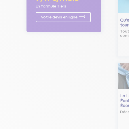
En formule Tiers
Votre devis en ligne
Qu'e
tour
Tout
comm
Le L
Écol
Éco
Déco