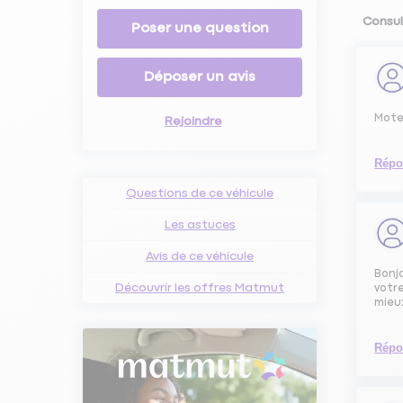
Consul
Poser une question
Déposer un avis
Moteu
Rejoindre
Répo
Questions de ce véhicule
Les astuces
Avis de ce véhicule
Bonjo
Découvrir les offres Matmut
votre
mieu
Répo