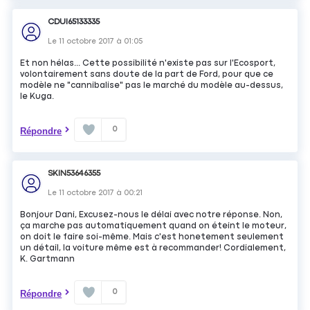
CDUI65133335
Le
11 octobre 2017
à
01:05
Et non hélas... Cette possibilité n'existe pas sur l'Ecosport,
volontairement sans doute de la part de Ford, pour que ce
modèle ne "cannibalise" pas le marché du modèle au-dessus,
le Kuga.
0
Répondre
SKIN53646355
Le
11 octobre 2017
à
00:21
Bonjour Dani, Excusez-nous le délai avec notre réponse. Non,
ça marche pas automatiquement quand on éteint le moteur,
on doit le faire soi-même. Mais c'est honetement seulement
un détail, la voiture même est à recommander! Cordialement,
K. Gartmann
0
Répondre