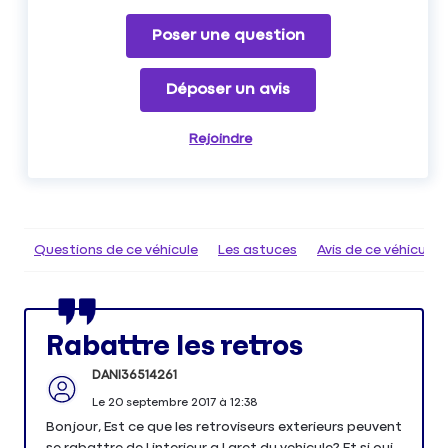
Poser une question
Déposer un avis
Rejoindre
Questions de ce véhicule
Les astuces
Avis de ce véhicule
Rabattre les retros
DANI36514261
Le
20 septembre 2017
à
12:38
Bonjour, Est ce que les retroviseurs exterieurs peuvent
se rabattre de l interieur a l aret du vehicule? Et si oui