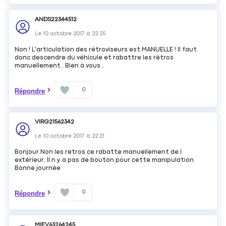
ANDS22344512
Le
10 octobre 2017
à
22:35
Non ! L'articulation des rétroviseurs est MANUELLE ! Il faut
donc descendre du véhicule et rabattre les rétros
manuellement . Bien à vous .
0
Répondre
VIRG21562342
Le
10 octobre 2017
à
22:21
Bonjour Non les retros ce rabatte manuellement de l
extérieur. Il n y a pas de bouton pour cette manipulation
Bonne journée
0
Répondre
MIEV63264245