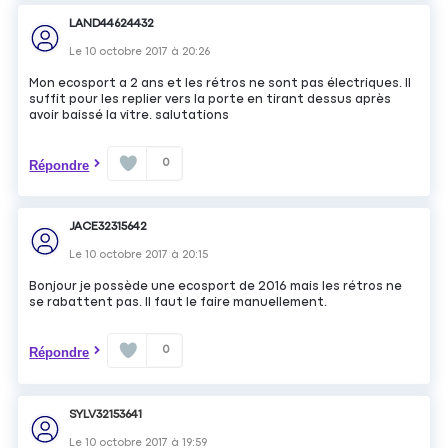
LAND44624432
Le
10 octobre 2017
à
20:26
Mon ecosport a 2 ans et les rétros ne sont pas électriques. Il
suffit pour les replier vers la porte en tirant dessus après
avoir baissé la vitre. salutations
0
Répondre
JACE32315642
Le
10 octobre 2017
à
20:15
Bonjour je possède une ecosport de 2016 mais les rétros ne
se rabattent pas. Il faut le faire manuellement.
0
Répondre
SYLV32153641
Le
10 octobre 2017
à
19:59