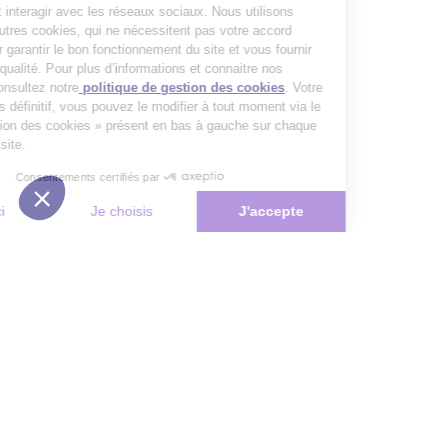
publicitaires et interagir avec les réseaux sociaux. Nous utilisons
également d’autres cookies, qui ne nécessitent pas votre accord
préalable, pour garantir le bon fonctionnement du site et vous fournir
un service de qualité. Pour plus d’informations et connaitre nos
partenaires, consultez notre
politique de gestion des cookies
. Votre
choix n’est pas définitif, vous pouvez le modifier à tout moment via le
bouton « Gestion des cookies » présent en bas à gauche sur chaque
page de notre site.
Consentements certifiés par
Non merci
Je choisis
J'accepte
Plateforme de Gestion du Consentement : Personnalisez vos Options
Axeptio consent
Notre plateforme vous permet d'adapter et de gérer vos paramètres de 
Les conseils Matmut