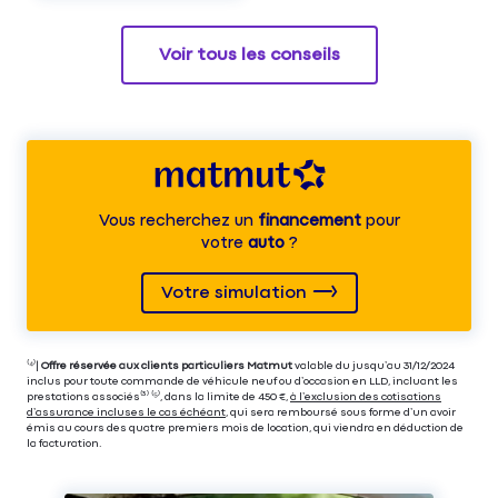
Voir tous les conseils
Vous recherchez un
financement
pour
votre
auto
?
Votre simulation
⁽⁴⁾|
Offre réservée aux clients particuliers Matmut
valable du jusqu’au 31/12/2024
inclus pour toute commande de véhicule neuf ou d’occasion en LLD, incluant les
prestations associés⁽³⁾ ⁽⁵⁾, dans la limite de 450 €,
à l’exclusion des cotisations
d’assurance incluses le cas échéant
, qui sera remboursé sous forme d’un avoir
émis au cours des quatre premiers mois de location, qui viendra en déduction de
la facturation.