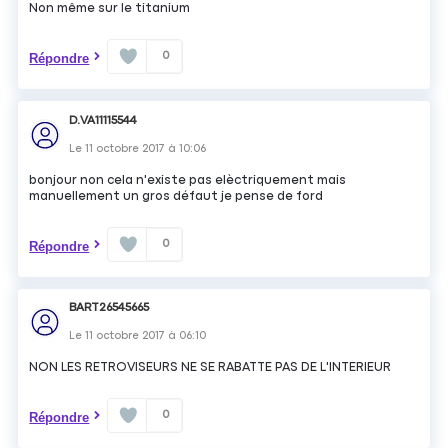
Non même sur le titanium
0
Répondre
D.VA11115544
Le
11 octobre 2017
à
10:06
bonjour non cela n'existe pas elèctriquement mais
manuellement un gros défaut je pense de ford
0
Répondre
BART26545665
Le
11 octobre 2017
à
06:10
NON LES RETROVISEURS NE SE RABATTE PAS DE L'INTERIEUR
0
Répondre