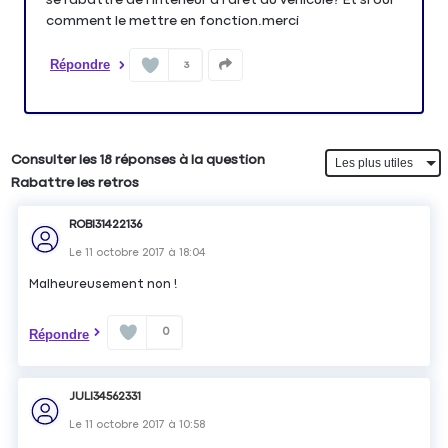
comment le mettre en fonction.merci
Répondre
3
Consulter les 18 réponses à la question
Rabattre les retros
ROBI31422136
Le
11 octobre 2017
à
18:04
Malheureusement non !
0
Répondre
JULI34562331
Le
11 octobre 2017
à
10:58