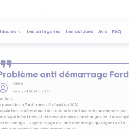
hicules
Les catégories
Les astuces
Avis
FAQ
Problème anti démarrage Ford 
deljm
Le
6 août 2024
à
20:22
onjour,
e possède un Ford transit 2l diesel de 2001.
epuis hier, le démarreur fait tourner le moteur mais ne démarre pas
 ai coupé la batterie et rebranché mais ce ne change rien. J ai essayé
ien ne change....voyant rouge de l anti démarrage qui clignote vite...
uelqu un aurait il une idée de mon soucis.