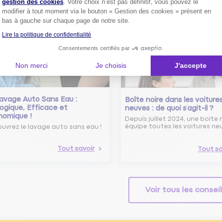
gestion des cookies
. Votre choix n’est pas définitif, vous pouvez le
modifier à tout moment via le bouton « Gestion des cookies » présent en
Tout savoir
bas à gauche sur chaque page de notre site.
Lire la politique de confidentialité
Consentements certifiés par
Non merci
Je choisis
J'accepte
avage Auto Sans Eau :
Boîte noire dans les voiture
ogique, Efficace et
neuves : de quoi s’agit-il ?
nomique !
Depuis juillet 2024, une boîte 
équipe toutes les voitures ne
uvrez le lavage auto sans eau !
Tout savoir
Tout sa
Voir tous les consei