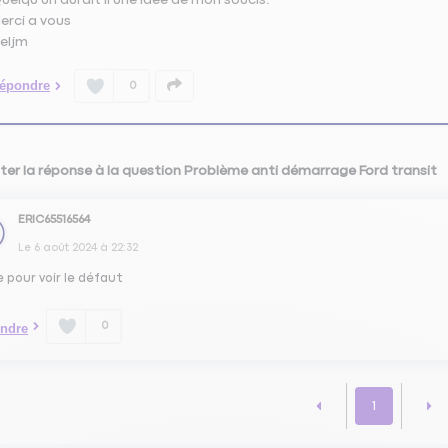
erci a vous
eljm
épondre
0
ter la réponse à la question Problème anti démarrage Ford transit
ERIC65516564
Le
6 août 2024
à
22:32
e pour voir le défaut
0
ndre
1