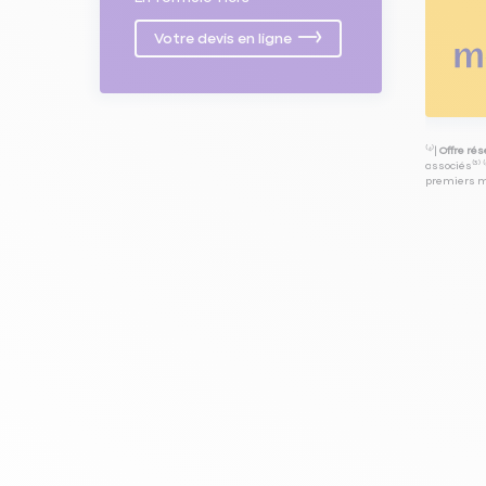
Votre devis en ligne
⁽⁴⁾|
Offre ré
associés⁽³⁾ 
premiers mo