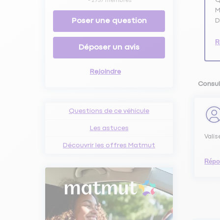
-
2757
membres
M
Poser une question
D
R
Déposer un avis
Rejoindre
Consul
Questions de ce véhicule
Les astuces
Valis
Découvrir les offres Matmut
Répo