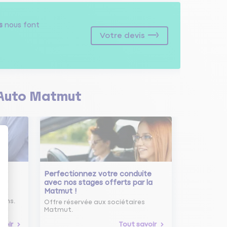
s
nous font
Votre devis
Auto Matmut
Perfectionnez votre conduite
avec nos stages offerts par la
Matmut !
ure
oins.
Offre réservée aux sociétaires
Matmut.
voir
Tout savoir