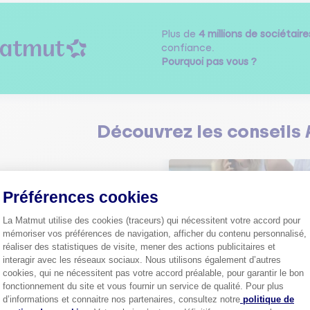
Plus de
4 millions de sociétaire
confiance.
Pourquoi pas vous ?
Découvrez les
conseils
Préférences cookies
La Matmut utilise des cookies (traceurs) qui nécessitent votre accord pour
mémoriser vos préférences de navigation, afficher du contenu personnalisé,
Comment bien choisir son
réaliser des statistiques de visite, mener des actions publicitaires et
assurance auto ?
interagir avec les réseaux sociaux. Nous utilisons également d’autres
Conseils pour choisir la meille
st-ce que le nouveau radar
cookies, qui ne nécessitent pas votre accord préalable, pour garantir le bon
assurance auto selon vos bes
elle ?
fonctionnement du site et vous fournir un service de qualité. Pour plus
Axeptio consent
 savoir sur le radar tourelle et
d’informations et connaitre nos partenaires, consultez notre
politique de
ent éviter les infractions.
Tout sa