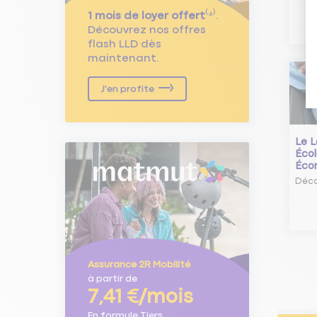
1 mois de loyer offert
⁽⁴⁾.
Découvrez nos offres
flash LLD dès
maintenant.
J'en profite
Le L
Écol
Éco
Déco
Assurance 2R Mobilité
à partir de
7,41 €/mois
En formule Tiers