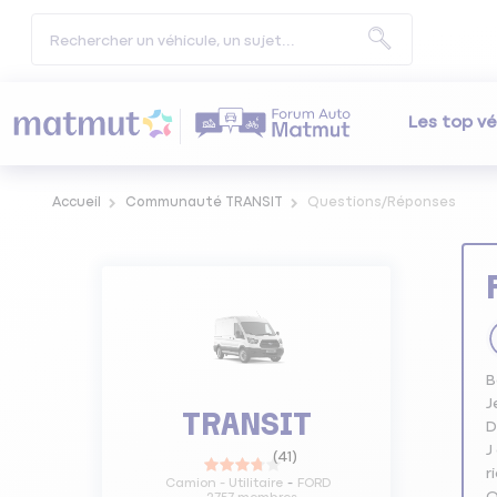
Les top vé
Accueil
Communauté TRANSIT
Questions/Réponses
B
J
TRANSIT
D
J
(
41
)
r
Camion - Utilitaire
FORD
Q