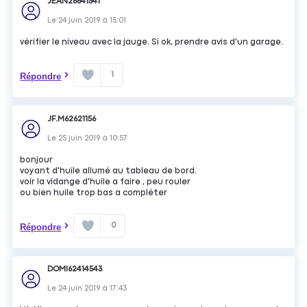
JEAN26641541
Le
24 juin 2019
à
15:01
vérifier le niveau avec la jauge. Si ok, prendre avis d'un garage.
1
Répondre
JF.M62621156
Le
25 juin 2019
à
10:57
bonjour
voyant d'huile allumé au tableau de bord.
voir la vidange d'huile a faire , peu rouler
ou bien huile trop bas a compléter
0
Répondre
DOMI62414543
Le
24 juin 2019
à
17:43