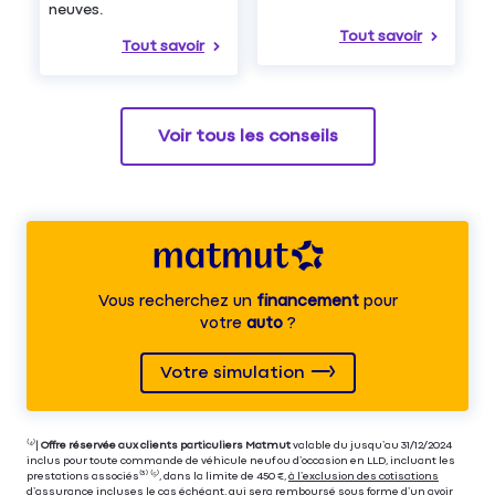
neuves.
Tout savoir
Tout savoir
Voir tous les conseils
Vous recherchez un
financement
pour
votre
auto
?
Votre simulation
⁽⁴⁾|
Offre réservée aux clients particuliers Matmut
valable du jusqu’au 31/12/2024
inclus pour toute commande de véhicule neuf ou d’occasion en LLD, incluant les
prestations associés⁽³⁾ ⁽⁵⁾, dans la limite de 450 €,
à l’exclusion des cotisations
d’assurance incluses le cas échéant
, qui sera remboursé sous forme d’un avoir