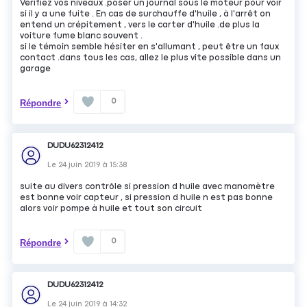
Vérifiez vos niveaux .poser un journal sous le moteur pour voir
si il y a une fuite . En cas de surchauffe d'huile , à l'arrêt on
entend un crépitement , vers le carter d'huile .de plus la
voiture fume blanc souvent .
si le témoin semble hésiter en s'allumant , peut être un faux
contact .dans tous les cas, allez le plus vite possible dans un
garage
0
Répondre
DUDU62312412
Le
24 juin 2019
à
15:38
suite au divers contrôle si pression d huile avec manomètre
est bonne voir capteur , si pression d huile n est pas bonne
alors voir pompe à huile et tout son circuit
0
Répondre
DUDU62312412
Le
24 juin 2019
à
14:32