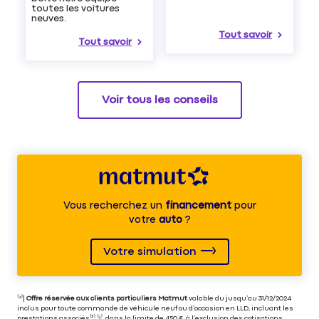
toutes les voitures
neuves.
Tout savoir
Tout savoir
Voir tous les conseils
Vous recherchez un
financement
pour
votre
auto
?
Votre simulation
⁽⁴⁾|
Offre réservée aux clients particuliers Matmut
valable du jusqu’au 31/12/2024
inclus pour toute commande de véhicule neuf ou d’occasion en LLD, incluant les
prestations associés⁽³⁾ ⁽⁵⁾, dans la limite de 450 €,
à l’exclusion des cotisations