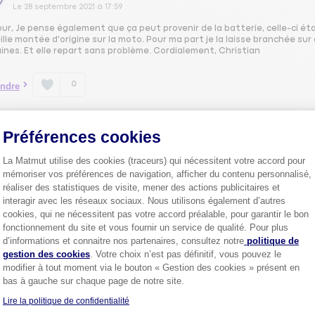
Le
28 septembre 2021
à
17:59
ur, Je pense également que ça peut provenir de la batterie, celle-ci é
ille montée d'origine sur la moto. Pour ma part je la laisse branchée sur 
ines. Et elle repart sans problème. Cordialement, Christian
0
ndre
MARI45244423
Préférences cookies
Le
28 septembre 2021
à
16:41
La Matmut utilise des cookies (traceurs) qui nécessitent votre accord pour
our
mémoriser vos préférences de navigation, afficher du contenu personnalisé,
 à carbu ou injection ? Et du mal à démarrer comment, elle se coupe ?
réaliser des statistiques de visite, mener des actions publicitaires et
interagir avec les réseaux sociaux. Nous utilisons également d’autres
cookies, qui ne nécessitent pas votre accord préalable, pour garantir le bon
0
ndre
fonctionnement du site et vous fournir un service de qualité. Pour plus
Axeptio consent
d’informations et connaitre nos partenaires, consultez notre
politique de
gestion des cookies
. Votre choix n’est pas définitif, vous pouvez le
ZAIM34646336
modifier à tout moment via le bouton « Gestion des cookies » présent en
bas à gauche sur chaque page de notre site.
Le
28 septembre 2021
à
16:38
Lire la politique de confidentialité
our,