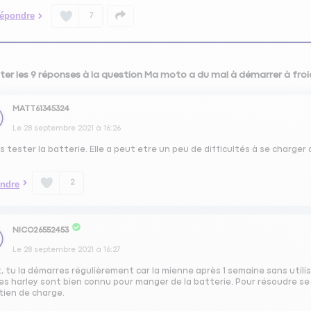
épondre
7
ter les 9 réponses à la question Ma moto a du mal à démarrer à froi
MATT61345324
Le
28 septembre 2021
à
16:26
s tester la batterie. Elle a peut etre un peu de difficultés à se charger 
2
ndre
NICO26552453
Le
28 septembre 2021
à
16:27
, tu la démarres régulièrement car la mienne après 1 semaine sans utili
es harley sont bien connu pour manger de la batterie. Pour résoudre se
tien de charge.