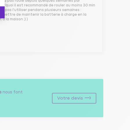
 n''a pas roulé depuis quelques semaines par
ourquoi il est recommandé de rouler au moins 30 min
ne pas l'utiliser pendans plusieurs semaines :
 mettre de maintenir la batterie à charge en la
à la maison ;) )
s
nous font
Votre devis