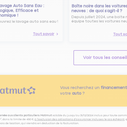
avage Auto Sans Eau :
Boîte noire dans les voiture
ogique, Efficace et
neuves : de quoi s’agit-il ?
nomique !
Depuis juillet 2024, une boîte 
équipe toutes les voitures ne
uvrez le lavage auto sans eau !
Tout savoir
Tout sa
Voir tous les consei
Vous recherchez un
financement
votre
auto
?
servée aux clients particuliers Matmut
valable du jusqu’au 31/12/2024 inclus pour toute comm
⁽⁵⁾, dans la limite de 450 €,
à l’exclusion des cotisations d’assurance incluses le cas échéant
,
is de location, qui viendra en déduction de la facturation.