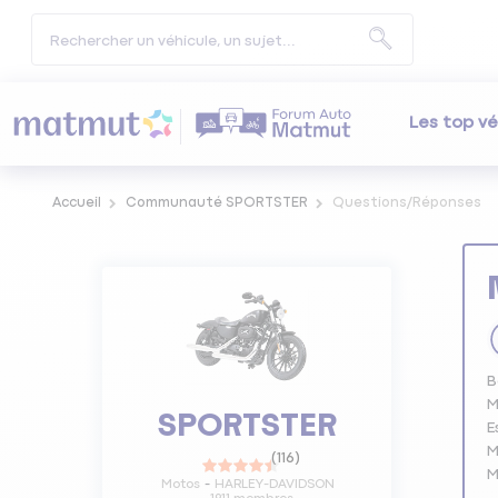
Les top vé
Accueil
Communauté SPORTSTER
Questions/Réponses
B
M
SPORTSTER
E
M
(
116
)
Motos
HARLEY-DAVIDSON