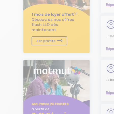
Répo
1 mois de loyer offert
⁽⁴⁾.
Découvrez nos offres
flash LLD dès
maintenant.
Il fa
J'en profite
Répo
La b
Répo
Assurance 2R Mobilité
à partir de