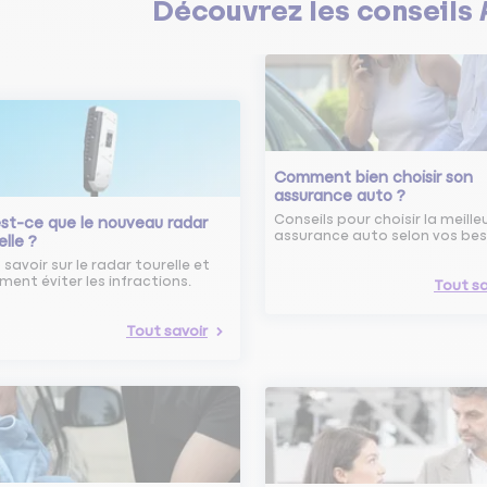
Découvrez les
conseils
Comment bien choisir son
assurance auto ?
Conseils pour choisir la meille
st-ce que le nouveau radar
assurance auto selon vos bes
elle ?
 savoir sur le radar tourelle et
ent éviter les infractions.
Tout sa
Tout savoir