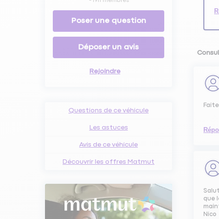
-
1911
membres
R
Poser une question
Déposer un avis
Consul
Rejoindre
Faite
Questions de ce véhicule
Les astuces
Répo
Avis de ce véhicule
Découvrir les offres Matmut
Salut
que l
main
Nico