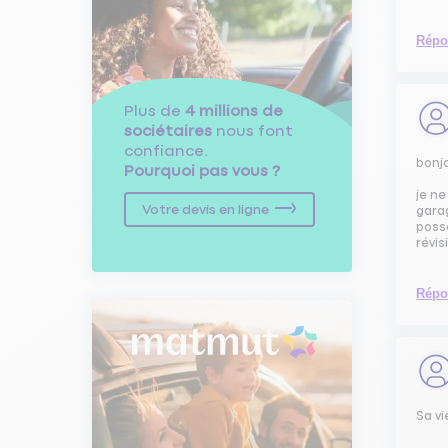
Répo
Plus de
4 millions de
sociétaires
nous font
confiance.
bonj
Pourquoi pas vous ?
je n
Votre devis en ligne
garag
poss
révis
Répo
Sa v