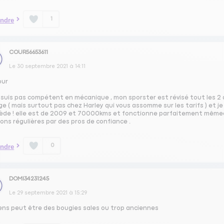
1
ndre
COUR56653611
Le
30 septembre 2021
à
14:11
our
e suis pas compétent en mécanique , mon sporster est révisé tout les 2 
e ( mais surtout pas chez Harley qui vous assomme sur les tarifs ) et je
ède ! elle est de 2009 et 70000kms et fonctionne parfaitement mêmeaprè
ions régulières par des pros de confiance .
0
ndre
DOMI34231245
Le
29 septembre 2021
à
15:29
iens peut être des bougies sales ou trop anciennes