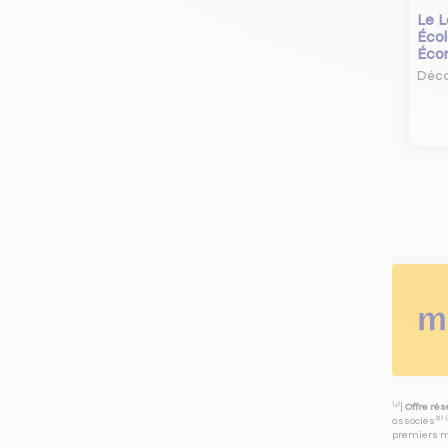
Le L
Écol
Éco
Déco
⁽⁴⁾|
Offre ré
associés⁽³⁾ 
premiers mo