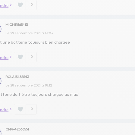
0
ndre
MICH11563413
Le
29 septembre 2021
à
13:03
ut une batterie toujours bien chargée
0
ndre
ROLA13435543
Le
28 septembre 2021
à
18:12
atterie doit être toujours chargée au maxi
0
ndre
CH4-42566551