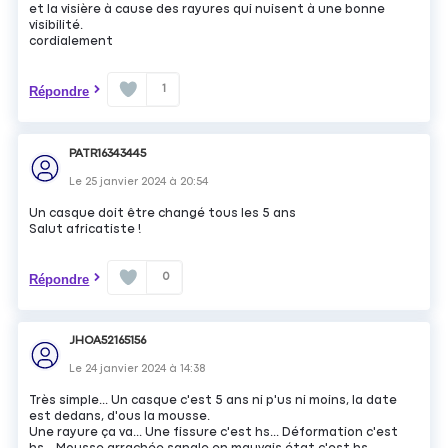
et la visière à cause des rayures qui nuisent à une bonne
visibilité.
cordialement
1
Répondre
PATR16343445
Le
25 janvier 2024
à
20:54
Un casque doit être changé tous les 5 ans
Salut africatiste !
0
Répondre
JHOA52165156
Le
24 janvier 2024
à
14:38
Très simple... Un casque c'est 5 ans ni p'us ni moins, la date
est dedans, d'ous la mousse.
Une rayure ça va... Une fissure c'est hs... Déformation c'est