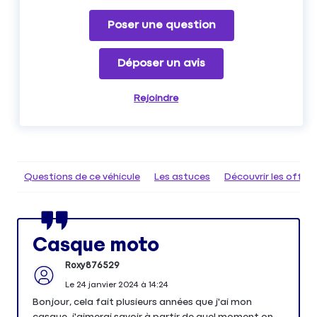
Poser une question
Déposer un avis
Rejoindre
Questions de ce véhicule
Les astuces
Découvrir les offr
Casque moto
Roxy876529
Le
24 janvier 2024
à
14:24
Bonjour, cela fait plusieurs années que j'ai mon
casque, j'aimerai savoir à partir de quel moment on