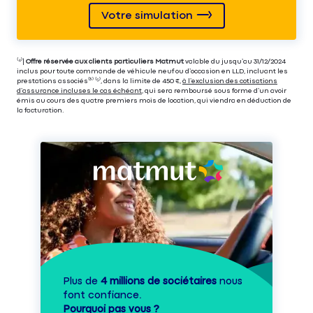
Votre simulation
⁽⁴⁾|
Offre réservée aux clients particuliers Matmut
valable du jusqu’au 31/12/2024
inclus pour toute commande de véhicule neuf ou d’occasion en LLD, incluant les
prestations associés⁽³⁾ ⁽⁵⁾, dans la limite de 450 €,
à l’exclusion des cotisations
d’assurance incluses le cas échéant
, qui sera remboursé sous forme d’un avoir
émis au cours des quatre premiers mois de location, qui viendra en déduction de
la facturation.
Plus de
4 millions de sociétaires
nous
font confiance.
Pourquoi pas vous ?