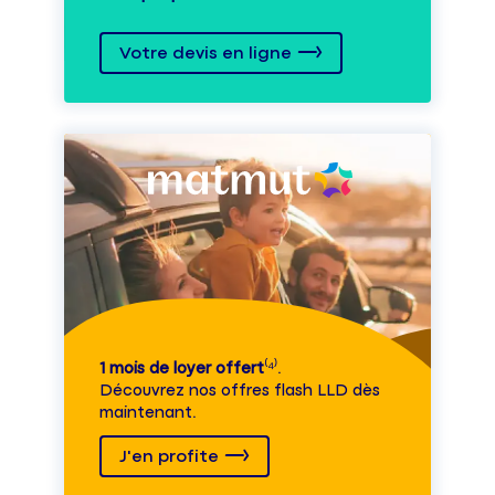
Votre devis en ligne
1 mois de loyer offert
⁽⁴⁾.
Découvrez nos offres flash LLD dès
maintenant.
J'en profite