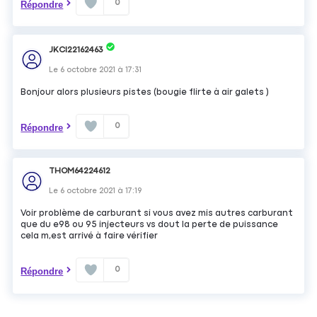
0
Répondre
JKCI22162463
Le
6 octobre 2021
à
17:31
Bonjour alors plusieurs pistes (bougie flirte à air galets )
0
Répondre
THOM64224612
Le
6 octobre 2021
à
17:19
Voir problème de carburant si vous avez mis autres carburant
que du e98 ou 95 injecteurs vs dout la perte de puissance
cela m,est arrivé à faire vérifier
0
Répondre