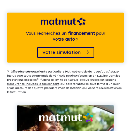
Vous recherchez un
financement
pour
votre
auto
?
Votre simulation
⁽⁴⁾|
Offre réservée aux clients particuliers Matmut
valable du jusqu’au 31/12/2024
inclus pour toute commande de véhicule neuf ou d’occasion en LLD, incluant les
prestations associés⁽³⁾ ⁽⁵⁾, dans la limite de 450 €,
à l’exclusion des cotisations
d’assurance incluses le cas échéant
, qui sera remboursé sous forme d’un avoir
émis au cours des quatre premiers mois de location, qui viendra en déduction de
la facturation.