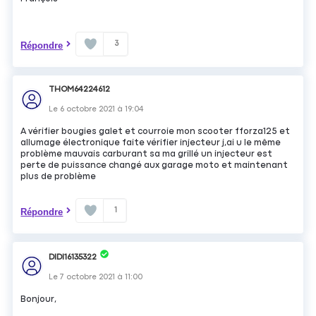
3
Répondre
THOM64224612
Le
6 octobre 2021
à
19:04
A vérifier bougies galet et courroie mon scooter fforza125 et
allumage électronique faite vérifier injecteur j,ai u le même
problème mauvais carburant sa ma grillé un injecteur est
perte de puissance changé aux garage moto et maintenant
plus de problème
1
Répondre
DIDI16135322
Le
7 octobre 2021
à
11:00
Bonjour,