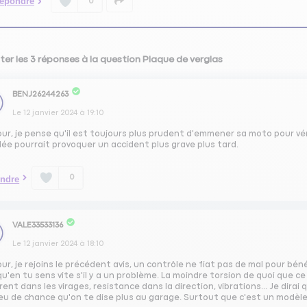
épondre
0
ter les 3 réponses à la question Plaque de verglas
BENJ26244263
Le
12 janvier 2024
à
19:10
ur, je pense qu'il est toujours plus prudent d'emmener sa moto pour vér
ée pourrait provoquer un accident plus grave plus tard.
0
ndre
VALE33533136
Le
12 janvier 2024
à
18:10
ur, je rejoins le précédent avis, un contrôle ne fiat pas de mal pour bénéfi
qu'en tu sens vite s'il y a un problème. La moindre torsion de quoi que c
rent dans les virages, resistance dans la direction, vibrations... Je dirai
peu de chance qu'on te dise plus au garage. Surtout que c'est un modèle