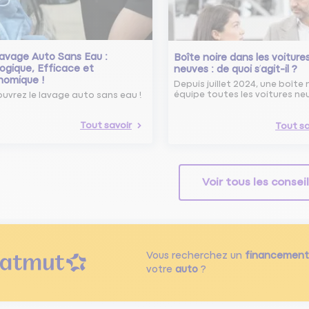
avage Auto Sans Eau :
Boîte noire dans les voiture
ogique, Efficace et
neuves : de quoi s’agit-il ?
nomique !
Depuis juillet 2024, une boîte 
équipe toutes les voitures ne
uvrez le lavage auto sans eau !
Tout savoir
Tout sa
Voir tous les consei
Vous recherchez un
financement
votre
auto
?