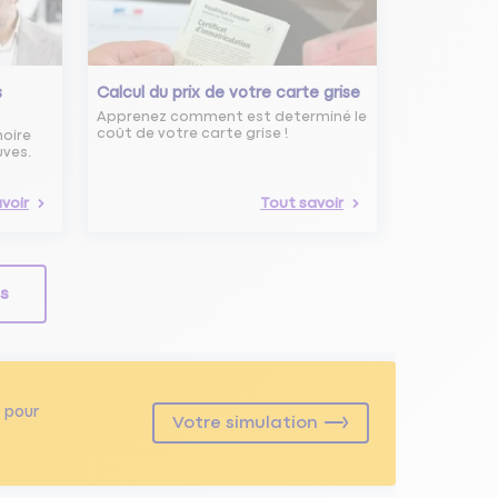
s
Calcul du prix de votre carte grise
Apprenez comment est determiné le
coût de votre carte grise !
noire
uves.
voir
Tout savoir
ls
pour
Votre simulation