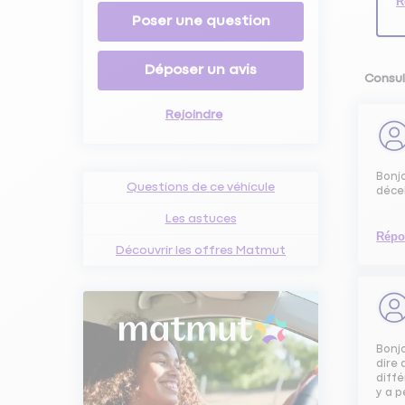
R
Poser une question
Déposer un avis
Consul
Rejoindre
Bonjo
Questions de ce véhicule
décel
Les astuces
Répo
Découvrir les offres Matmut
Bonjo
dire 
diffé
y a 