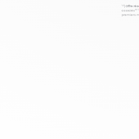
⁽⁴⁾|
Offre ré
associés⁽³⁾ 
premiers mo