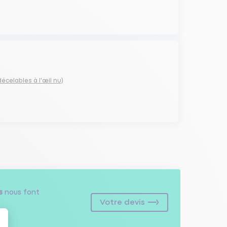
décelables à l'œil nu)
s
nous font
Votre devis