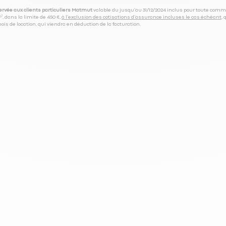
servée aux clients particuliers Matmut
valable du jusqu’au 31/12/2024 inclus pour toute comm
⁽⁵⁾, dans la limite de 450 €,
à l’exclusion des cotisations d’assurance incluses le cas échéant
,
is de location, qui viendra en déduction de la facturation.