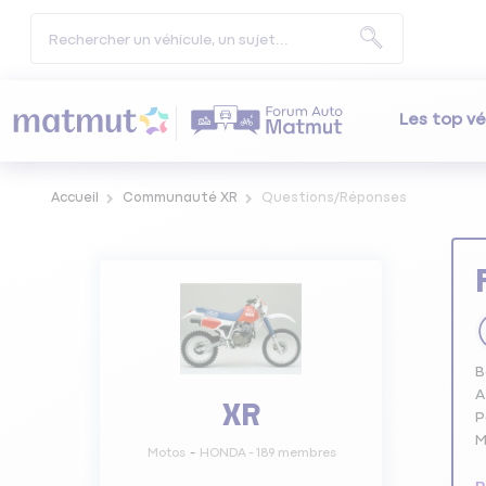
Les top vé
Accueil
Communauté XR
Questions/Réponses
B
A
XR
P
M
Motos
HONDA
-
189
membres