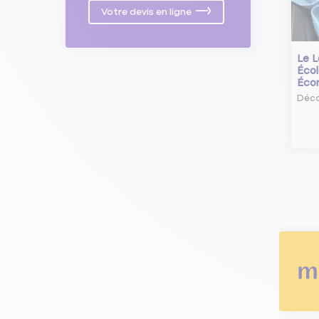
Votre devis en ligne
Le L
Écol
Éco
Déco