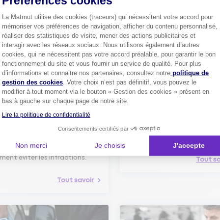
Préférences cookies
La Matmut utilise des cookies (traceurs) qui nécessitent votre accord pour
mémoriser vos préférences de navigation, afficher du contenu personnalisé,
Découvrez les
conseils
réaliser des statistiques de visite, mener des actions publicitaires et
interagir avec les réseaux sociaux. Nous utilisons également d’autres
cookies, qui ne nécessitent pas votre accord préalable, pour garantir le bon
fonctionnement du site et vous fournir un service de qualité. Pour plus
Axeptio consent
d’informations et connaitre nos partenaires, consultez notre
politique de
gestion des cookies
. Votre choix n’est pas définitif, vous pouvez le
modifier à tout moment via le bouton « Gestion des cookies » présent en
bas à gauche sur chaque page de notre site.
Comment bien choisir son
Lire la politique de confidentialité
assurance auto ?
Consentements certifiés par
Conseils pour choisir la meille
st-ce que le nouveau radar
assurance auto selon vos bes
elle ?
Non merci
Je choisis
J'accepte
 savoir sur le radar tourelle et
ent éviter les infractions.
Tout sa
Tout savoir