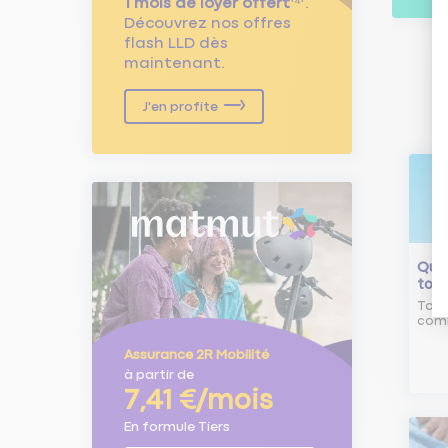
1 mois de loyer offert
⁽⁴⁾.
Découvrez nos offres
flash LLD dès
maintenant.
J'en profite
Qu'e
tour
Tout
comm
Assurance 2R Mobilité
à partir de
7,41 €/mois
En formule Tiers