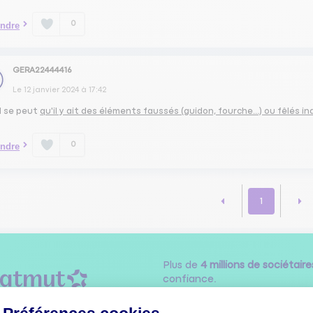
0
ndre
GERA22444416
Le
12 janvier 2024
à
17:42
il se peut
qu'il y ait des éléments faussés (guidon, fourche...) ou fêlés in
0
ndre
1
Plus de
4 millions de sociétaire
confiance.
Pourquoi pas vous ?