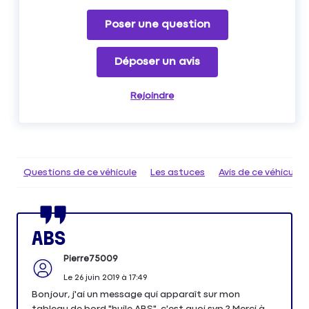
Poser une question
Déposer un avis
Rejoindre
Questions de ce véhicule
Les astuces
Avis de ce véhicule
ABS
Pierre75009
Le
26 juin 2019
à
17:49
Bonjour, j'ai un message qui apparaît sur mon
tableau de bord "huile ABS", c'est quoi svp ? Merci à