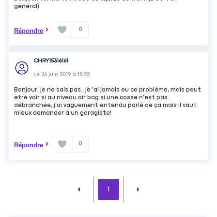
général)
0
Répondre
CHRY15316161
Le
26 juin 2019
à
18:22
Bonjour, je ne sais pas , je 'ai jamais eu ce problème, mais peut
etre voir si au niveau air bag si une cosse n'est pas
débranchée, j'ai vaguement entendu parlé de ça mais il vaut
mieux demander à un garagiste!
0
Répondre
1