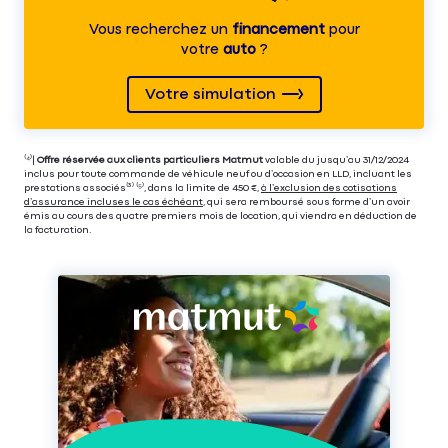
Vous recherchez un
financement
pour
votre
auto
?
Votre simulation
⁽⁴⁾|
Offre réservée aux clients particuliers Matmut
valable du jusqu’au 31/12/2024
inclus pour toute commande de véhicule neuf ou d’occasion en LLD, incluant les
prestations associés⁽³⁾ ⁽⁵⁾, dans la limite de 450 €,
à l’exclusion des cotisations
d’assurance incluses le cas échéant
, qui sera remboursé sous forme d’un avoir
émis au cours des quatre premiers mois de location, qui viendra en déduction de
la facturation.