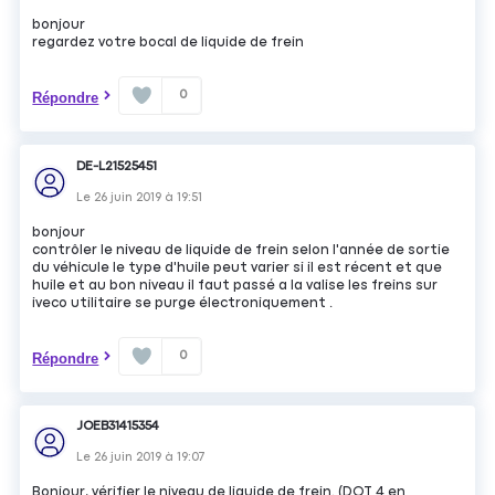
bonjour
regardez votre bocal de liquide de frein
0
Répondre
DE-L21525451
Le
26 juin 2019
à
19:51
bonjour
contrôler le niveau de liquide de frein selon l'année de sortie
du véhicule le type d'huile peut varier si il est récent et que
huile et au bon niveau il faut passé a la valise les freins sur
iveco utilitaire se purge électroniquement .
0
Répondre
JOEB31415354
Le
26 juin 2019
à
19:07
Bonjour, vérifier le niveau de liquide de frein. (DOT 4 en