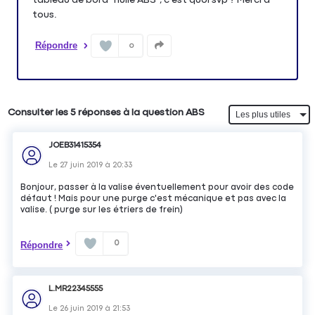
tous.
Répondre
0
Consulter les 5 réponses à la question ABS
JOEB31415354
Le
27 juin 2019
à
20:33
Bonjour, passer à la valise éventuellement pour avoir des code
défaut ! Mais pour une purge c'est mécanique et pas avec la
valise. ( purge sur les étriers de frein)
0
Répondre
L.MR22345555
Le
26 juin 2019
à
21:53