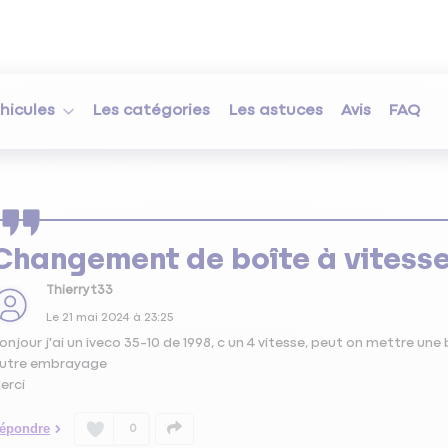
hicules
Les catégories
Les astuces
Avis
FAQ
Changement de boîte à vitess
Thierryt33
Le
21 mai 2024
à
23:25
onjour j'ai un iveco 35-10 de 1998, c un 4 vitesse, peut on mettre une bo
utre embrayage
erci
épondre
0