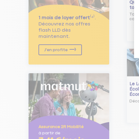
Qu'e
tour
Tout
1 mois de loyer offert
⁽⁴⁾.
comm
Découvrez nos offres
flash LLD dès
maintenant.
J'en profite
Le L
Écol
Éco
Déco
Assurance 2R Mobilité
à partir de