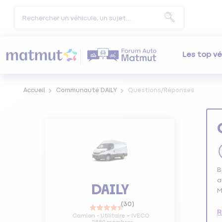
Les top vé
Accueil
Communauté DAILY
Questions/Réponses
B
a
DAILY
M
(
30
)
R
Camion - Utilitaire
IVECO