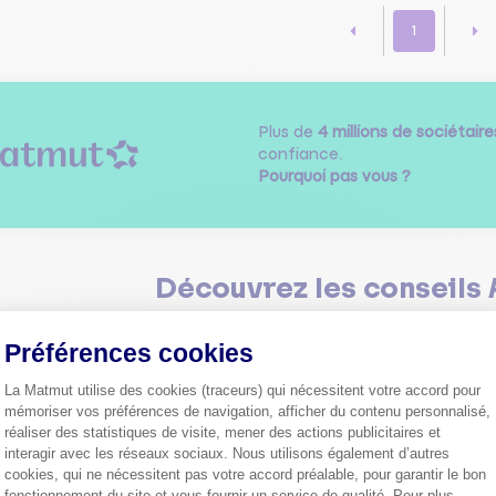
1
Plus de
4 millions de sociétaire
confiance.
Pourquoi pas vous ?
Découvrez les
conseils
Préférences cookies
La Matmut utilise des cookies (traceurs) qui nécessitent votre accord pour
mémoriser vos préférences de navigation, afficher du contenu personnalisé,
réaliser des statistiques de visite, mener des actions publicitaires et
interagir avec les réseaux sociaux. Nous utilisons également d’autres
Comment bien choisir son
cookies, qui ne nécessitent pas votre accord préalable, pour garantir le bon
assurance auto ?
fonctionnement du site et vous fournir un service de qualité. Pour plus