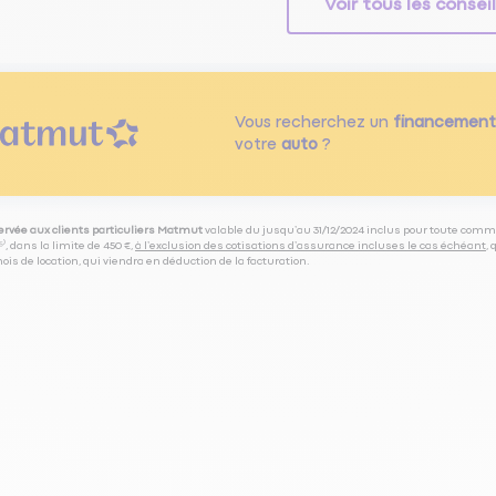
Voir tous les consei
Vous recherchez un
financement
votre
auto
?
servée aux clients particuliers Matmut
valable du jusqu’au 31/12/2024 inclus pour toute comm
⁽⁵⁾, dans la limite de 450 €,
à l’exclusion des cotisations d’assurance incluses le cas échéant
,
is de location, qui viendra en déduction de la facturation.