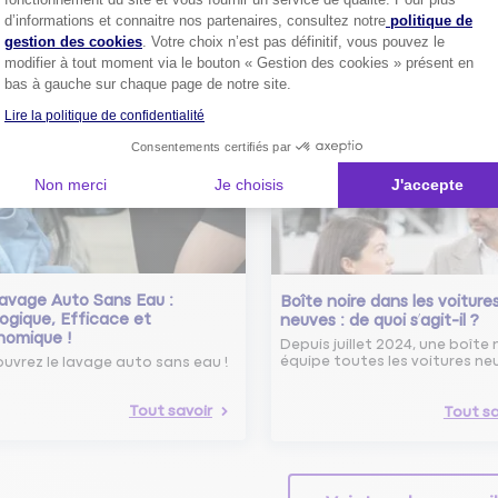
Conseils pour choisir la meille
st-ce que le nouveau radar
Axeptio consent
d’informations et connaitre nos partenaires, consultez notre
politique de
assurance auto selon vos bes
elle ?
gestion des cookies
. Votre choix n’est pas définitif, vous pouvez le
 savoir sur le radar tourelle et
modifier à tout moment via le bouton « Gestion des cookies » présent en
ent éviter les infractions.
Tout sa
bas à gauche sur chaque page de notre site.
Lire la politique de confidentialité
Tout savoir
Consentements certifiés par
Non merci
Je choisis
J'accepte
avage Auto Sans Eau :
Boîte noire dans les voiture
ogique, Efficace et
neuves : de quoi s’agit-il ?
nomique !
Depuis juillet 2024, une boîte 
équipe toutes les voitures ne
uvrez le lavage auto sans eau !
Tout savoir
Tout sa