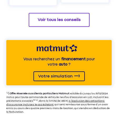
Voir tous les conseils
Vous recherchez un
financement
pour
votre
auto
?
Votre simulation
⁽⁴⁾|
Offre réservée aux clients particuliers Matmut
valable du jusqu’au 31/12/2024
inclus pour toute commande de véhicule neuf ou d’occasion en LLD, incluant les
prestations associés⁽³⁾ ⁽⁵⁾, dans la limite de 450 €,
à l’exclusion des cotisations
d’assurance incluses le cas échéant
, qui sera remboursé sous forme d’un avoir
émis au cours des quatre premiers mois de location, qui viendra en déduction de
la facturation.