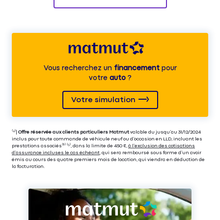
Vous recherchez un
financement
pour
votre
auto
?
Votre simulation
⁽⁴⁾|
Offre réservée aux clients particuliers Matmut
valable du jusqu’au 31/12/2024
inclus pour toute commande de véhicule neuf ou d’occasion en LLD, incluant les
prestations associés⁽³⁾ ⁽⁵⁾, dans la limite de 450 €,
à l’exclusion des cotisations
d’assurance incluses le cas échéant
, qui sera remboursé sous forme d’un avoir
émis au cours des quatre premiers mois de location, qui viendra en déduction de
la facturation.