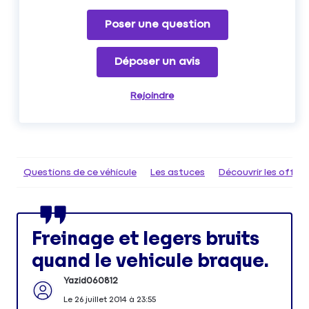
Poser une question
Déposer un avis
Rejoindre
Questions de ce véhicule
Les astuces
Découvrir les offr
Freinage et legers bruits
quand le vehicule braque.
Yazid060812
Le
26 juillet 2014
à
23:55