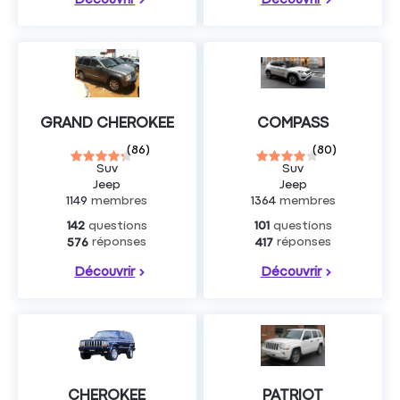
GRAND CHEROKEE
COMPASS
(
86
)
(
80
)
Suv
Suv
Jeep
Jeep
1149
membres
1364
membres
questions
questions
142
101
réponses
réponses
576
417
Découvrir
Découvrir
CHEROKEE
PATRIOT