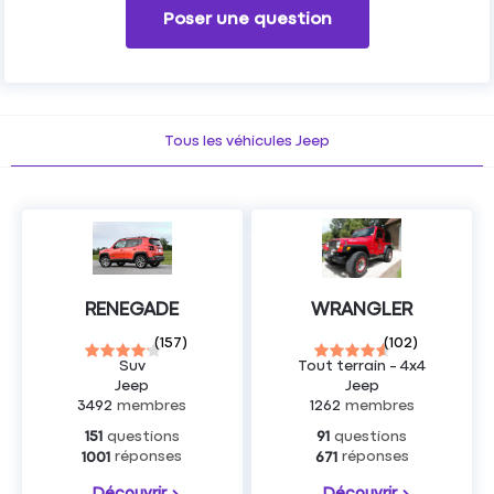
Poser une question
Tous les véhicules Jeep
RENEGADE
WRANGLER
(
157
)
(
102
)
Suv
Tout terrain - 4x4
Jeep
Jeep
3492
membres
1262
membres
questions
questions
151
91
réponses
réponses
1001
671
Découvrir
Découvrir