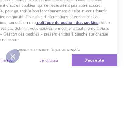
également d’autres cookies, qui ne nécessitent pas votre accord
préalable, pour garantir le bon fonctionnement du site et vous fournir
un service de qualité. Pour plus d’informations et connaitre nos
partenaires, consultez notre
politique de gestion des cookies
. Votre
choix n’est pas définitif, vous pouvez le modifier à tout moment via le
bouton « Gestion des cookies » présent en bas à gauche sur chaque
page de notre site.
Consentements certifiés par
Non merci
Je choisis
J'accepte
Plateforme de Gestion du Consentement : Personnalisez vos Options
Axeptio consent
Notre plateforme vous permet d'adapter et de gérer vos paramètres de 
Les conseils Matmut
Besoin d'une estimation ?