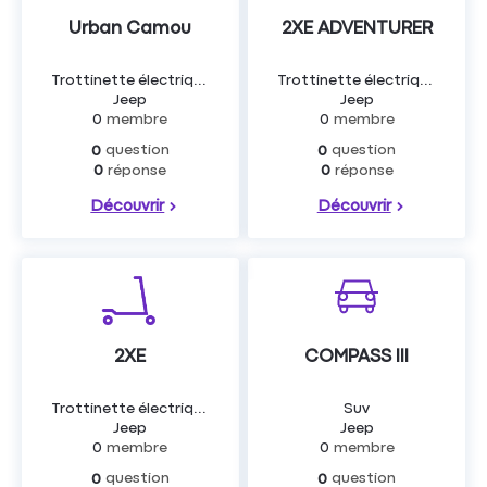
Urban Camou
2XE ADVENTURER
Trottinette électrique
Trottinette électrique
Jeep
Jeep
0
membre
0
membre
question
question
0
0
réponse
réponse
0
0
Découvrir
Découvrir
2XE
COMPASS III
Trottinette électrique
Suv
Jeep
Jeep
0
membre
0
membre
question
question
0
0