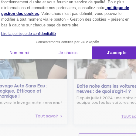
fonctionnement du site et vous fournir un service de qualité. Pour plus
Axeptio consent
Conseils pour choisir la meille
st-ce que le nouveau radar
d’informations et connaitre nos partenaires, consultez notre
politique de
assurance auto selon vos bes
elle ?
gestion des cookies
. Votre choix n’est pas définitif, vous pouvez le
 savoir sur le radar tourelle et
modifier à tout moment via le bouton « Gestion des cookies » présent en
ent éviter les infractions.
Tout sa
bas à gauche sur chaque page de notre site.
Lire la politique de confidentialité
Tout savoir
Consentements certifiés par
Non merci
Je choisis
J'accepte
avage Auto Sans Eau :
Boîte noire dans les voiture
ogique, Efficace et
neuves : de quoi s’agit-il ?
nomique !
Depuis juillet 2024, une boîte 
équipe toutes les voitures ne
uvrez le lavage auto sans eau !
Tout savoir
Tout sa