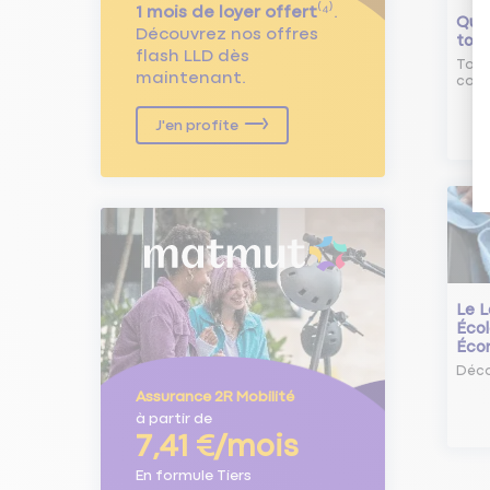
1 mois de loyer offert
⁽⁴⁾.
Qu'e
Découvrez nos offres
tour
flash LLD dès
Tout
maintenant.
comm
J'en profite
Le L
Écol
Éco
Déco
Assurance 2R Mobilité
à partir de
7,41 €/mois
En formule Tiers