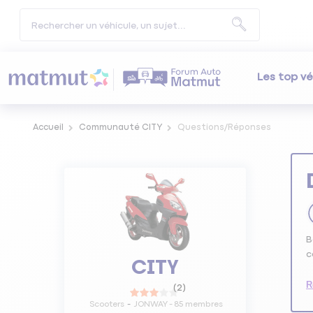
Les top vé
Accueil
Communauté CITY
Questions/Réponses
B
c
CITY
R
(
2
)
Scooters
JONWAY
-
85
membres