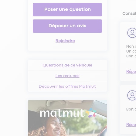
Poser une question
Consul
Déposer un avis
Rejoindre
Non p
Un co
Bon 
Questions de ce véhicule
Répo
Les astuces
Découvrir les offres Matmut
Bonjo
Répo