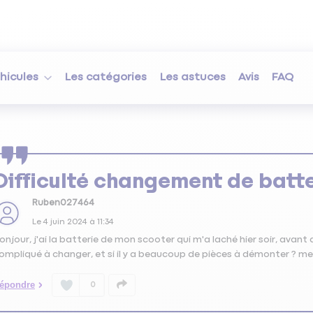
hicules
Les catégories
Les astuces
Avis
FAQ
Difficulté changement de batt
Ruben027464
Le
4 juin 2024
à
11:34
onjour, j'ai la batterie de mon scooter qui m'a laché hier soir, avant d
ompliqué à changer, et si il y a beaucoup de pièces à démonter ? m
épondre
0