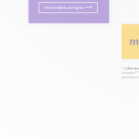
Votre devis en ligne
⁽⁴⁾|
Offre ré
associés⁽³⁾ 
premiers mo