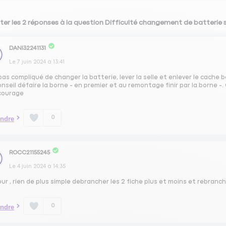
ter les 2 réponses à la question Difficulté changement de batterie
DANI32241131
Le
7 juin 2024
à
13:41
as compliqué de changer la batterie, lever la selle et enlever le cache b
nseil défaire la borne - en premier et au remontage finir par la borne -. C
courage
0
ndre
ROCC21155245
Le
4 juin 2024
à
14:35
ur , rien de plus simple debrancher les 2 fiche plus et moins et rebranch
0
ndre