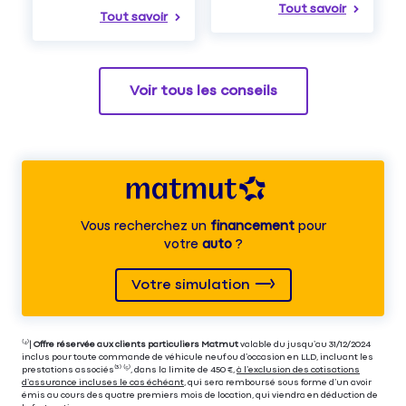
Tout savoir
Tout savoir
Voir tous les conseils
Vous recherchez un
financement
pour
votre
auto
?
Votre simulation
⁽⁴⁾|
Offre réservée aux clients particuliers Matmut
valable du jusqu’au 31/12/2024
inclus pour toute commande de véhicule neuf ou d’occasion en LLD, incluant les
prestations associés⁽³⁾ ⁽⁵⁾, dans la limite de 450 €,
à l’exclusion des cotisations
d’assurance incluses le cas échéant
, qui sera remboursé sous forme d’un avoir
émis au cours des quatre premiers mois de location, qui viendra en déduction de