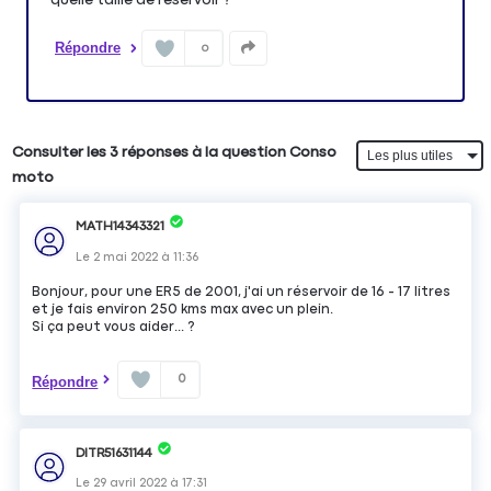
Répondre
0
Consulter les 3 réponses à la question Conso
moto
MATH14343321
Le
2 mai 2022
à
11:36
Bonjour, pour une ER5 de 2001, j'ai un réservoir de 16 - 17 litres
et je fais environ 250 kms max avec un plein.
Si ça peut vous aider... ?
0
Répondre
DITR51631144
Le
29 avril 2022
à
17:31