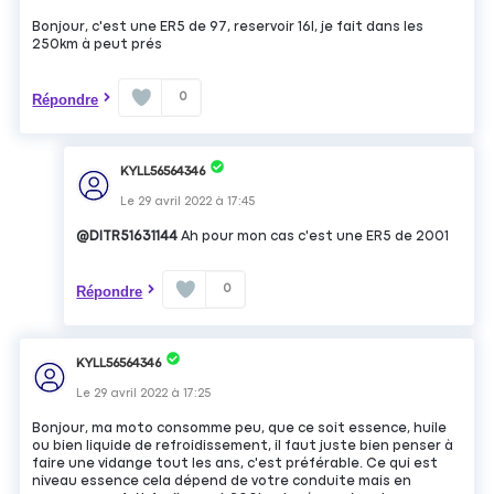
Bonjour, c'est une ER5 de 97, reservoir 16l, je fait dans les
250km à peut prés
0
Répondre
KYLL56564346
Le
29 avril 2022
à
17:45
@DITR51631144
Ah pour mon cas c'est une ER5 de 2001
0
Répondre
KYLL56564346
Le
29 avril 2022
à
17:25
Bonjour, ma moto consomme peu, que ce soit essence, huile
ou bien liquide de refroidissement, il faut juste bien penser à
faire une vidange tout les ans, c'est préférable. Ce qui est
niveau essence cela dépend de votre conduite mais en