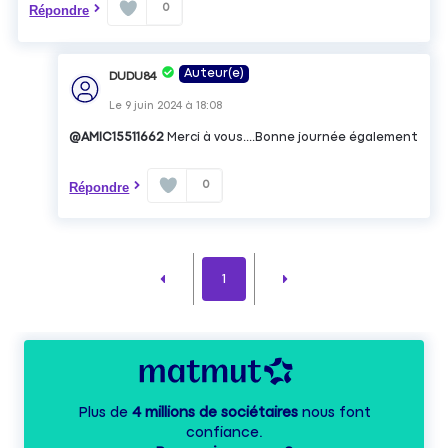
0
Répondre
Auteur(e)
DUDU84
Le
9 juin 2024
à
18:08
@AMIC15511662
Merci à vous....Bonne journée également
0
Répondre
1
Plus de
4 millions de sociétaires
nous font
confiance.