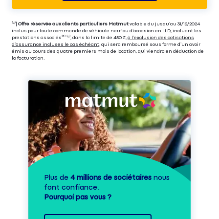
⁽⁴⁾|
Offre réservée aux clients particuliers Matmut
valable du jusqu’au 31/12/2024
inclus pour toute commande de véhicule neuf ou d’occasion en LLD, incluant les
prestations associés⁽³⁾ ⁽⁵⁾, dans la limite de 450 €,
à l’exclusion des cotisations
d’assurance incluses le cas échéant
, qui sera remboursé sous forme d’un avoir
émis au cours des quatre premiers mois de location, qui viendra en déduction de
la facturation.
Plus de
4 millions de sociétaires
nous
font confiance.
Pourquoi pas vous ?