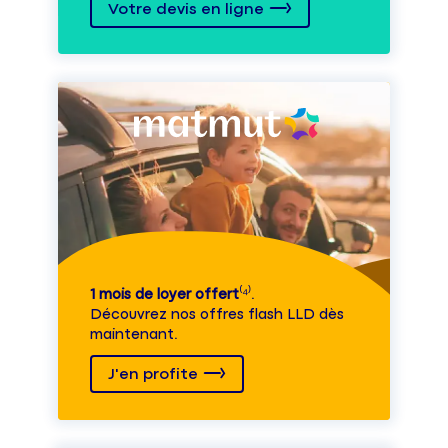
Votre devis en ligne
1 mois de loyer offert
⁽⁴⁾.
Découvrez nos offres flash LLD dès
maintenant.
J'en profite