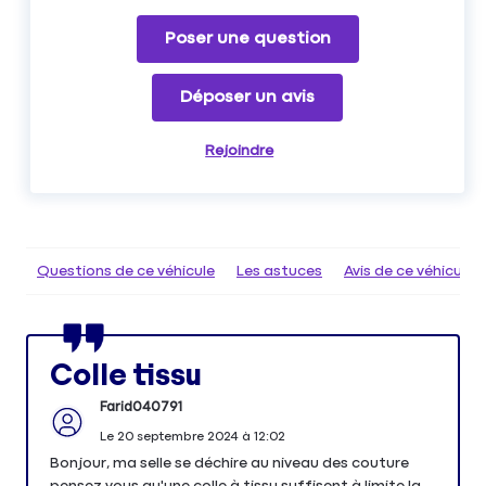
Poser une question
Déposer un avis
Rejoindre
Questions de ce véhicule
Les astuces
Avis de ce véhicule
Colle tissu
Farid040791
Le
20 septembre 2024
à
12:02
Bonjour, ma selle se déchire au niveau des couture
pensez vous qu'une colle à tissu suffisent à limite la