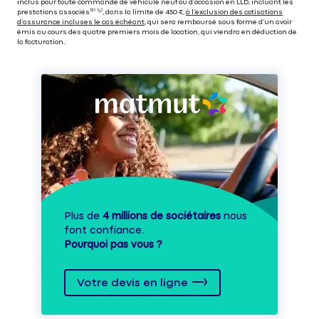
inclus pour toute commande de véhicule neuf ou d’occasion en LLD, incluant les
prestations associés⁽³⁾ ⁽⁵⁾, dans la limite de 450 €,
à l’exclusion des cotisations
d’assurance incluses le cas échéant
, qui sera remboursé sous forme d’un avoir
émis au cours des quatre premiers mois de location, qui viendra en déduction de
la facturation.
Plus de
4 millions de sociétaires
nous
font confiance.
Pourquoi pas vous ?
Votre devis en ligne