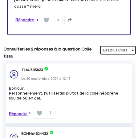
casse ? merci
Répondre
0
Consulter les 2 réponses à la question Colle
tissu
TLAU31151651
Le
20 septembre 2024
à
12:48
Bonjour.
Personnellement, j'utiliserais plutôt de la colle néoprène
liquide ou en gel.
1
Répondre
BONN64324432