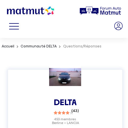
Accueil
Communauté DELTA
Questions/Réponses
DELTA
(
43
)
453
membres
Berline
LANCIA