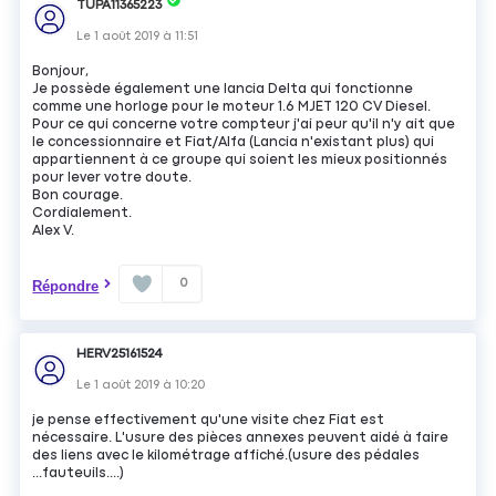
TUPA11365223
Le
1 août 2019
à
11:51
Bonjour,
Je possède également une lancia Delta qui fonctionne
comme une horloge pour le moteur 1.6 MJET 120 CV Diesel.
Pour ce qui concerne votre compteur j'ai peur qu'il n'y ait que
le concessionnaire et Fiat/Alfa (Lancia n'existant plus) qui
appartiennent à ce groupe qui soient les mieux positionnés
pour lever votre doute.
Bon courage.
Cordialement.
Alex V.
0
Répondre
HERV25161524
Le
1 août 2019
à
10:20
je pense effectivement qu'une visite chez Fiat est
nécessaire. L'usure des pièces annexes peuvent aidé à faire
des liens avec le kilométrage affiché.(usure des pédales
...fauteuils....)