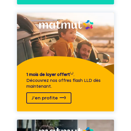
1 mois de loyer offert
⁽⁴⁾.
Découvrez nos offres flash LLD dès
maintenant.
J'en profite