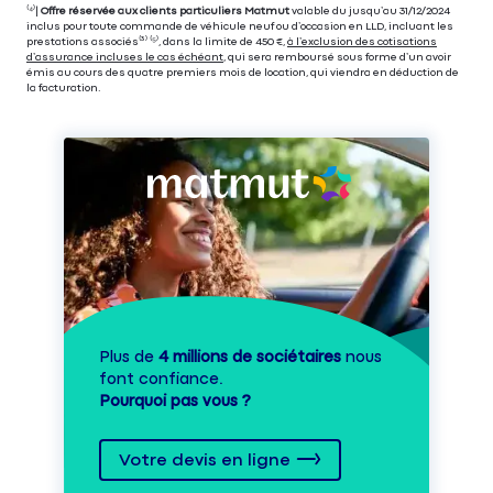
⁽⁴⁾|
Offre réservée aux clients particuliers Matmut
valable du jusqu’au 31/12/2024
inclus pour toute commande de véhicule neuf ou d’occasion en LLD, incluant les
prestations associés⁽³⁾ ⁽⁵⁾, dans la limite de 450 €,
à l’exclusion des cotisations
d’assurance incluses le cas échéant
, qui sera remboursé sous forme d’un avoir
émis au cours des quatre premiers mois de location, qui viendra en déduction de
la facturation.
Plus de
4 millions de sociétaires
nous
font confiance.
Pourquoi pas vous ?
Votre devis en ligne