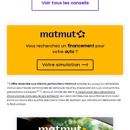
Voir tous les conseils
Vous recherchez un
financement
pour
votre
auto
?
Votre simulation
⁽⁴⁾|
Offre réservée aux clients particuliers Matmut
valable du jusqu’au 31/12/2024
inclus pour toute commande de véhicule neuf ou d’occasion en LLD, incluant les
prestations associés⁽³⁾ ⁽⁵⁾, dans la limite de 450 €,
à l’exclusion des cotisations
d’assurance incluses le cas échéant
, qui sera remboursé sous forme d’un avoir
émis au cours des quatre premiers mois de location, qui viendra en déduction de
la facturation.