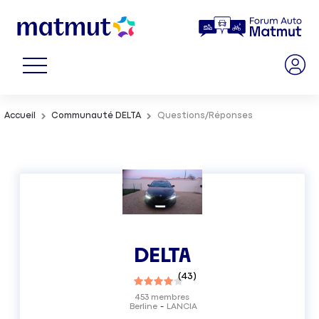
Accueil
Communauté DELTA
Questions/Réponses
DELTA
(
43
)
453
membres
Berline
LANCIA