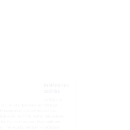
Préférences
cookies
La Matmut
utilise des cookies (traceurs) qui nécessitent votre accord pour
mémoriser vos préférences de navigation, afficher du contenu
personnalisé, réaliser des statistiques de visite, mener des actions
publicitaires et interagir avec les réseaux sociaux. Nous utilisons
également d’autres cookies, qui ne nécessitent pas votre accord