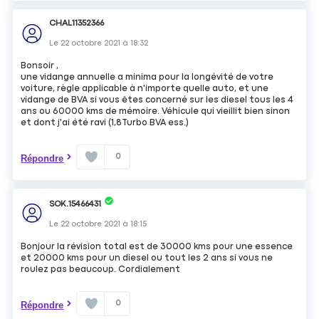
CHAL11352366
Le
22 octobre 2021
à
18:32
Bonsoir ,
une vidange annuelle a minima pour la longévité de votre
voiture, règle applicable à n'importe quelle auto, et une
vidange de BVA si vous êtes concerné sur les diesel tous les 4
ans ou 60000 kms de mémoire. Véhicule qui vieillit bien sinon
et dont j'ai été ravi (1,8Turbo BVA ess.)
0
Répondre
SOK.15466431
Le
22 octobre 2021
à
18:15
Bonjour la révision total est de 30000 kms pour une essence
et 20000 kms pour un diesel ou tout les 2 ans si vous ne
roulez pas beaucoup. Cordialement
0
Répondre