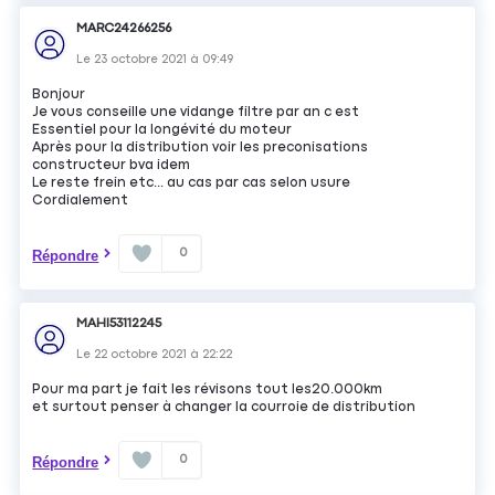
MARC24266256
Le
23 octobre 2021
à
09:49
Bonjour
Je vous conseille une vidange filtre par an c est
Essentiel pour la longévité du moteur
Après pour la distribution voir les preconisations
constructeur bva idem
Le reste frein etc... au cas par cas selon usure
Cordialement
0
Répondre
MAHI53112245
Le
22 octobre 2021
à
22:22
Pour ma part je fait les révisons tout les20.000km
et surtout penser à changer la courroie de distribution
0
Répondre